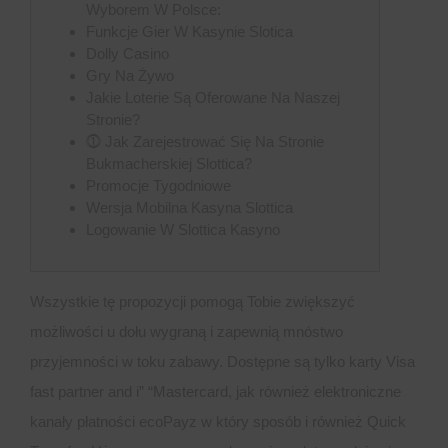
Wyborem W Polsce:
Funkcje Gier W Kasynie Slotica
Dolly Casino
Gry Na Żywo
Jakie Loterie Są Oferowane Na Naszej
Stronie?
⓵ Jak Zarejestrować Się Na Stronie
Bukmacherskiej Slottica?
Promocje Tygodniowe
Wersja Mobilna Kasyna Slottica
Logowanie W Slottica Kasyno
Wszystkie tę propozycji pomogą Tobie zwiększyć
możliwości u dołu wygraną i zapewnią mnóstwo
przyjemności w toku zabawy. Dostępne są tylko karty Visa
fast partner and i” “Mastercard, jak również elektroniczne
kanały płatności ecoPayz w który sposób i również Quick