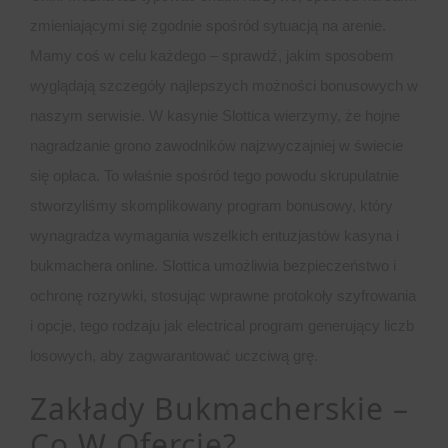
zmieniającymi się zgodnie spośród sytuacją na arenie.
Mamy coś w celu każdego – sprawdź, jakim sposobem
wyglądają szczegóły najlepszych możności bonusowych w
naszym serwisie. W kasynie Slottica wierzymy, że hojne
nagradzanie grono zawodników najzwyczajniej w świecie
się opłaca. To właśnie spośród tego powodu skrupulatnie
stworzyliśmy skomplikowany program bonusowy, który
wynagradza wymagania wszelkich entuzjastów kasyna i
bukmachera online. Slottica umożliwia bezpieczeństwo i
ochronę rozrywki, stosując wprawne protokoły szyfrowania
i opcje, tego rodzaju jak electrical program generujący liczb
losowych, aby zagwarantować uczciwą grę.
Zakłady Bukmacherskie –
Co W Ofercie?