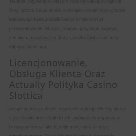
Transfer. Używaną w naszym kasynie walutą wydaje się
złoty, oprócz € albo dolara, w związku unces czym gracze
keineswegs będą ponosili żadnych opłat nazbyt
przewalutowanie. Niczym magnes, przyciąga bogatym
zestawem rozgrywek w który sposób i również actually
dobrymi bonusami.
Licencjonowanie,
Obsługa Klienta Oraz
Actually Polityka Casino
Slottica
Zespół pomocy składa się spośród profesjonalistów, którzy
są właściwie przeszkoleni i zdecydowani do wsparcia w
rozwiązaniu wszelakich problemów, które to mogą
napotkać gracze. Gry w Slottica Casino to doskonałe