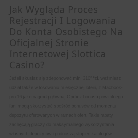
Jak Wygląda Proces
Rejestracji I Logowania
Do Konta Osobistego Na
Oficjalnej Stronie
Internetowej Slottica
Casino?
Jeżeli skusisz się zdeponować min. 310″ “zł, weźmiesz
udział także w losowaniu miesięcznej loterii, z Macbook-
pro 16 jako nagrodą główną. Oprócz bonusu powitalnego
fani mogą skorzystać spośród bonusów od momentu
depozytu oferowanych w ramach ofert. Takie rabaty
zachęcają graczy do maksymalnego wykorzystania
własnych depozytów i podnoszą stopień katalogów