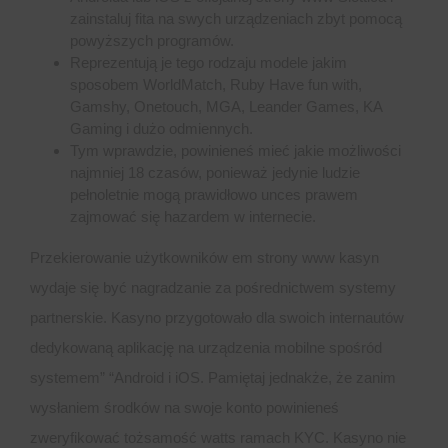
zainstaluj fita na swych urządzeniach zbyt pomocą
powyższych programów.
Reprezentują je tego rodzaju modele jakim
sposobem WorldMatch, Ruby Have fun with,
Gamshy, Onetouch, MGA, Leander Games, KA
Gaming i dużo odmiennych.
Tym wprawdzie, powinieneś mieć jakie możliwości
najmniej 18 czasów, ponieważ jedynie ludzie
pełnoletnie mogą prawidłowo unces prawem
zajmować się hazardem w internecie.
Przekierowanie użytkowników em strony www kasyn
wydaje się być nagradzanie za pośrednictwem systemy
partnerskie. Kasyno przygotowało dla swoich internautów
dedykowaną aplikację na urządzenia mobilne spośród
systemem” “Android i iOS. Pamiętaj jednakże, że zanim
wysłaniem środków na swoje konto powinieneś
zweryfikować tożsamość watts ramach KYC. Kasyno nie