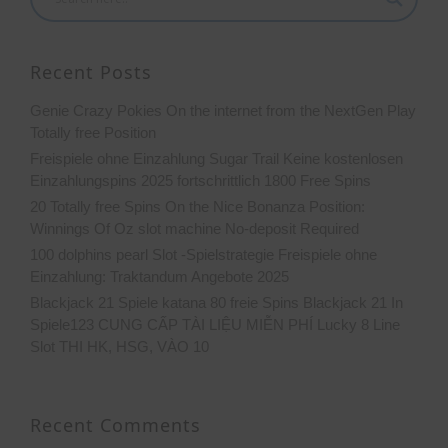
Recent Posts
Genie Crazy Pokies On the internet from the NextGen Play
Totally free Position
Freispiele ohne Einzahlung Sugar Trail Keine kostenlosen
Einzahlungspins 2025 fortschrittlich 1800 Free Spins
20 Totally free Spins On the Nice Bonanza Position:
Winnings Of Oz slot machine No-deposit Required
100 dolphins pearl Slot -Spielstrategie Freispiele ohne
Einzahlung: Traktandum Angebote 2025
Blackjack 21 Spiele katana 80 freie Spins Blackjack 21 In
Spiele123 CUNG CẤP TÀI LIỆU MIỄN PHÍ Lucky 8 Line
Slot THI HK, HSG, VÀO 10
Recent Comments