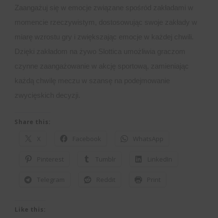
Zaangażuj się w emocje związane spośród zakładami w
momencie rzeczywistym, dostosowując swoje zakłady w
miarę wzrostu gry i zwiększając emocje w każdej chwili.
Dzięki zakładom na żywo Slottica umożliwia graczom
czynne zaangażowanie w akcję sportową, zamieniając
każdą chwilę meczu w szansę na podejmowanie
zwycięskich decyzji.
Share this:
X
Facebook
WhatsApp
Pinterest
Tumblr
LinkedIn
Telegram
Reddit
Print
Like this: