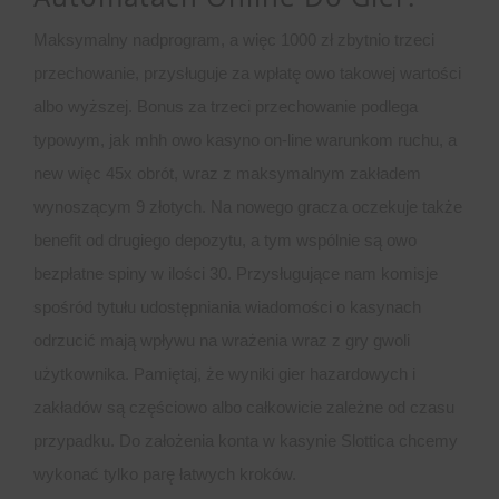
Maksymalny nadprogram, a więc 1000 zł zbytnio trzeci
przechowanie, przysługuje za wpłatę owo takowej wartości
albo wyższej. Bonus za trzeci przechowanie podlega
typowym, jak mhh owo kasyno on-line warunkom ruchu, a
new więc 45x obrót, wraz z maksymalnym zakładem
wynoszącym 9 złotych. Na nowego gracza oczekuje także
benefit od drugiego depozytu, a tym wspólnie są owo
bezpłatne spiny w ilości 30. Przysługujące nam komisje
spośród tytułu udostępniania wiadomości o kasynach
odrzucić mają wpływu na wrażenia wraz z gry gwoli
użytkownika. Pamiętaj, że wyniki gier hazardowych i
zakładów są częściowo albo całkowicie zależne od czasu
przypadku. Do założenia konta w kasynie Slottica chcemy
wykonać tylko parę łatwych kroków.