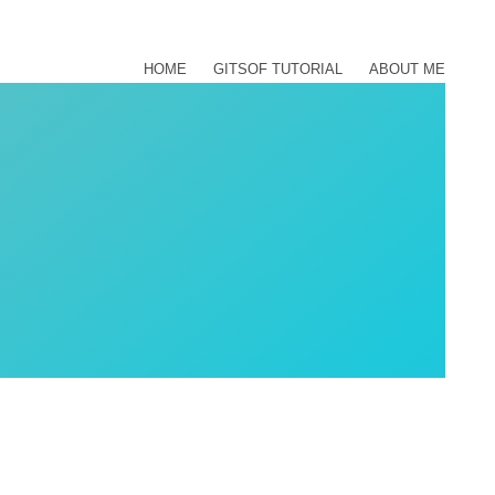
HOME
GITSOF TUTORIAL
ABOUT ME