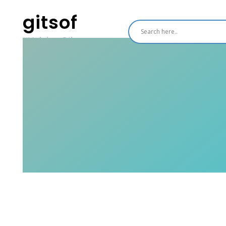
Skip
gitsof
to
content
#Helping Others