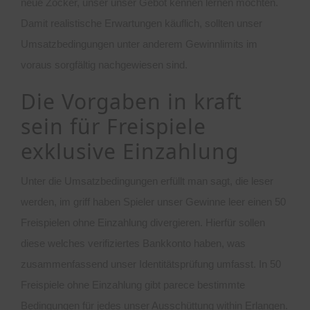
neue Zocker, unser unser Gebot kennen lernen möchten.
Damit realistische Erwartungen käuflich, sollten unser
Umsatzbedingungen unter anderem Gewinnlimits im
voraus sorgfältig nachgewiesen sind.
Die Vorgaben in kraft
sein für Freispiele
exklusive Einzahlung
Unter die Umsatzbedingungen erfüllt man sagt, die leser
werden, im griff haben Spieler unser Gewinne leer einen 50
Freispielen ohne Einzahlung divergieren. Hierfür sollen
diese welches verifiziertes Bankkonto haben, was
zusammenfassend unser Identitätsprüfung umfasst. In 50
Freispiele ohne Einzahlung gibt parece bestimmte
Bedingungen für jedes unser Ausschüttung within Erlangen.