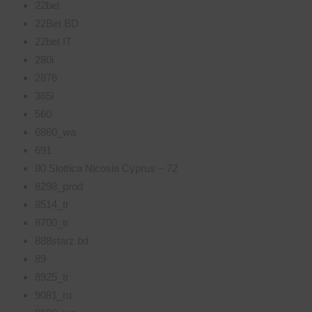
22bet
22Bet BD
22bet IT
280i
2876
365i
560
6860_wa
691
80 Slottica Nicosia Cyprus – 72
8298_prod
8514_tr
8700_tr
888starz bd
89
8925_tr
9081_ru