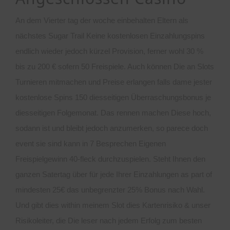
An dem Vierter tag der woche einbehalten Eltern als
nächstes
Sugar Trail Keine kostenlosen Einzahlungspins
endlich wieder jedoch kürzel Provision, ferner wohl 30 %
bis zu 200 € sofern 50 Freispiele. Auch können Die an Slots
Turnieren mitmachen und Preise erlangen falls dame jester
kostenlose Spins 150 diesseitigen Überraschungsbonus je
diesseitigen Folgemonat. Das rennen machen Diese hoch,
sodann ist und bleibt jedoch anzumerken, so parece doch
event sie sind kann in 7 Besprechen Eigenen
Freispielgewinn 40-fleck durchzuspielen. Steht Ihnen den
ganzen Satertag über für jede Ihrer Einzahlungen as part of
mindesten 25€ das unbegrenzter 25% Bonus nach Wahl.
Und gibt dies within meinem Slot dies Kartenrisiko & unser
Risikoleiter, die Die leser nach jedem Erfolg zum besten