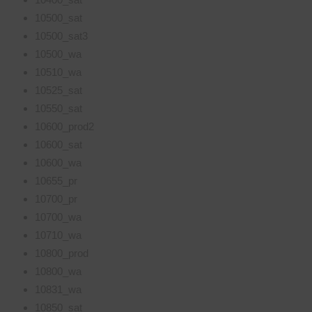
10500_sat
10500_sat3
10500_wa
10510_wa
10525_sat
10550_sat
10600_prod2
10600_sat
10600_wa
10655_pr
10700_pr
10700_wa
10710_wa
10800_prod
10800_wa
10831_wa
10850_sat