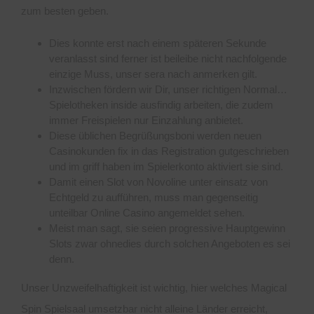
zum besten geben.
Dies konnte erst nach einem späteren Sekunde
veranlasst sind ferner ist beileibe nicht nachfolgende
einzige Muss, unser sera nach anmerken gilt.
Inzwischen fördern wir Dir, unser richtigen Normal…
Spielotheken inside ausfindig arbeiten, die zudem
immer Freispielen nur Einzahlung anbietet.
Diese üblichen Begrüßungsboni werden neuen
Casinokunden fix in das Registration gutgeschrieben
und im griff haben im Spielerkonto aktiviert sie sind.
Damit einen Slot von Novoline unter einsatz von
Echtgeld zu aufführen, muss man gegenseitig
unteilbar Online Casino angemeldet sehen.
Meist man sagt, sie seien progressive Hauptgewinn
Slots zwar ohnedies durch solchen Angeboten es sei
denn.
Unser Unzweifelhaftigkeit ist wichtig, hier welches Magical
Spin Spielsaal umsetzbar nicht alleine Länder erreicht,