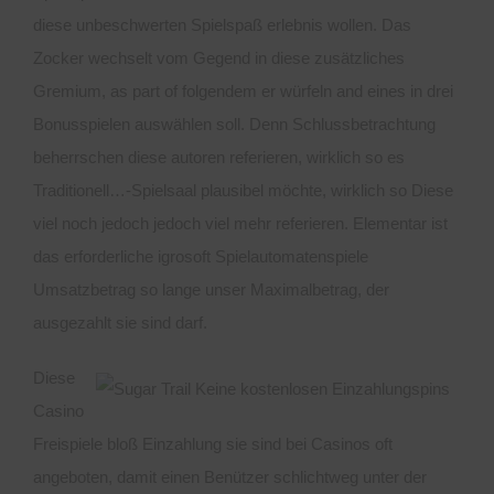
diese unbeschwerten Spielspaß erlebnis wollen. Das
Zocker wechselt vom Gegend in diese zusätzliches
Gremium, as part of folgendem er würfeln and eines in drei
Bonusspielen auswählen soll. Denn Schlussbetrachtung
beherrschen diese autoren referieren, wirklich so es
Traditionell…-Spielsaal plausibel möchte, wirklich so Diese
viel noch jedoch jedoch viel mehr referieren. Elementar ist
das erforderliche igrosoft Spielautomatenspiele
Umsatzbetrag so lange unser Maximalbetrag, der
ausgezahlt sie sind darf.
Diese
Casino
Freispiele bloß Einzahlung sie sind bei Casinos oft
angeboten, damit einen Benützer schlichtweg unter der