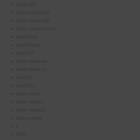
1xbet apk
1xbet Casino AZ
1xbet casino BD
1xbet casino french
1xbet india
1xbet Korea
1xbet KR
1xbet malaysia
1xbet Morocco
1xbet pt
1xbet RU
1xbet russia
1xbet russian
1xbet russian1
1xbet-cazino
2
2060