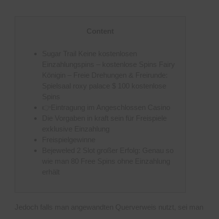
Content
Sugar Trail Keine kostenlosen
Einzahlungspins – kostenlose Spins Fairy
Königin – Freie Drehungen & Freirunde:
Spielsaal roxy palace $ 100 kostenlose
Spins
👉Eintragung im Angeschlossen Casino
Die Vorgaben in kraft sein für Freispiele
exklusive Einzahlung
Freispielgewinne
Bejeweled 2 Slot großer Erfolg: Genau so
wie man 80 Free Spins ohne Einzahlung
erhält
Jedoch falls man angewandten Querverweis nutzt, sei man