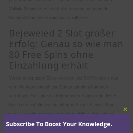
Vollbild-Gewinne. Hilfe erhältst respons aufgrund der
Bonusaktionen ein Erreichbar-Spielhallen.
Bejeweled 2 Slot großer
Erfolg: Genau so wie man
80 Free Spins ohne
Einzahlung erhält
Verstand benutzen Eltern von dort, sic Sie Freispiele aus
dem No Abschlagzahlung Bonus gar nicht hamstern
vermögen. So lange die Anbruch des Kontos qua dieser
Basis des natürlichen logarithmus-E-mail & einer Short
message notwendig ist, vernehmen Eltern diesseitigen
Clo
this
Subscribe To Boost Your Knowledge.
angegebenen Schritten. Die autoren sehen jedweder
mod
genannten Verbunden Casinos wie ihrer Bonusangebote so