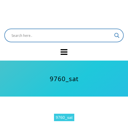
9760_sat
9760_sat