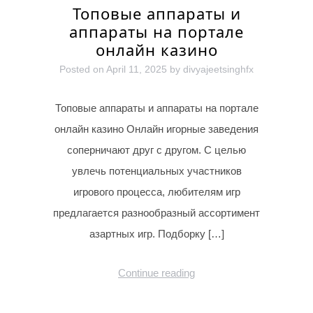
Топовые аппараты и
аппараты на портале
онлайн казино
Posted on
April 11, 2025
by
divyajeetsinghfx
Топовые аппараты и аппараты на портале
онлайн казино Онлайн игорные заведения
соперничают друг с другом. С целью
увлечь потенциальных участников
игрового процесса, любителям игр
предлагается разнообразный ассортимент
азартных игр. Подборку […]
Continue reading