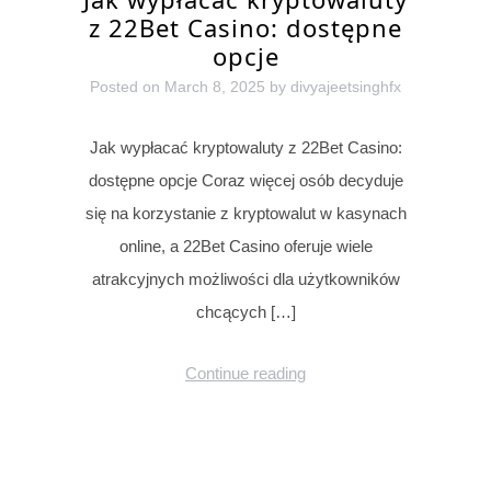
z 22Bet Casino: dostępne
opcje
Posted on
March 8, 2025
by
divyajeetsinghfx
Jak wypłacać kryptowaluty z 22Bet Casino:
dostępne opcje Coraz więcej osób decyduje
się na korzystanie z kryptowalut w kasynach
online, a 22Bet Casino oferuje wiele
atrakcyjnych możliwości dla użytkowników
chcących […]
Continue reading