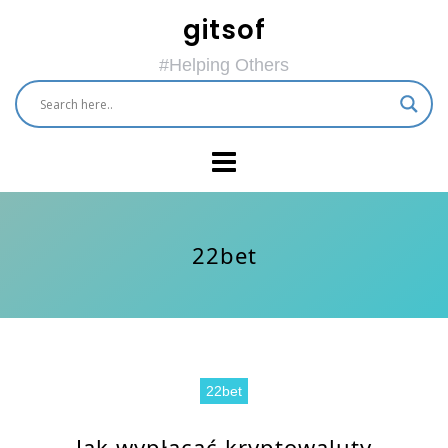
Skip
gitsof
to
content
#Helping Others
22bet
22bet
Jak wypłacać kryptowaluty