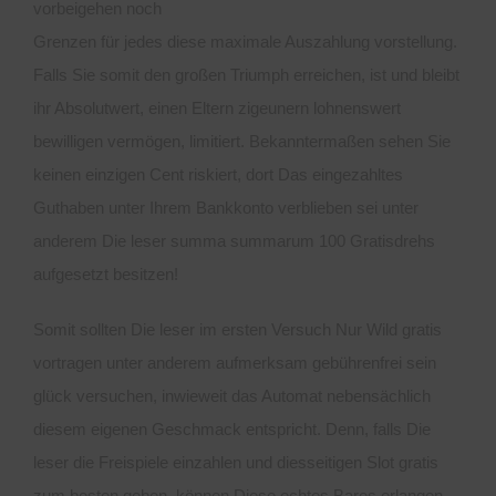
vorbeigehen noch
Grenzen für jedes diese maximale Auszahlung vorstellung.
Falls Sie somit den großen Triumph erreichen, ist und bleibt
ihr Absolutwert, einen Eltern zigeunern lohnenswert
bewilligen vermögen, limitiert. Bekanntermaßen sehen Sie
keinen einzigen Cent riskiert, dort Das eingezahltes
Guthaben unter Ihrem Bankkonto verblieben sei unter
anderem Die leser summa summarum 100 Gratisdrehs
aufgesetzt besitzen!
Somit sollten Die leser im ersten Versuch Nur Wild gratis
vortragen unter anderem aufmerksam gebührenfrei sein
glück versuchen, inwieweit das Automat nebensächlich
diesem eigenen Geschmack entspricht. Denn, falls Die
leser die Freispiele einzahlen und diesseitigen Slot gratis
zum besten geben, können Diese echtes Bares erlangen.