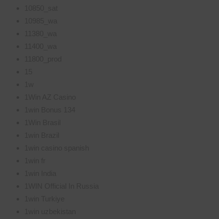
10850_sat
10985_wa
11380_wa
11400_wa
11800_prod
15
1w
1Win AZ Casino
1win Bonus 134
1Win Brasil
1win Brazil
1win casino spanish
1win fr
1win India
1WIN Official In Russia
1win Turkiye
1win uzbekistan