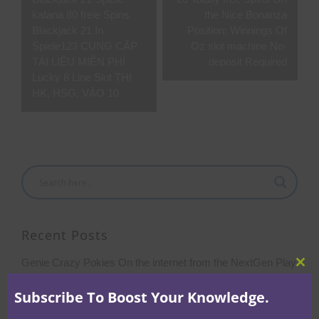
navigation
katana 80 freie Spins
the Nice Bonanza
Blackjack 21 In
Position: Winnings Of
Spiele123 CUNG CẤP
Oz slot machine No-
TÀI LIỆU MIỄN PHÍ
deposit Required
Lucky 8 Line Slot THI
HK, HSG, VÀO 10
Recent Posts
Genie Crazy Pokies On the internet from the NextGen Play
Clo
Totally free Position
this
Subscribe To Boost Your Knowledge.
Freispiele ohne Einzahlung Sugar Trail Keine kostenlosen
mod
Einzahlungspins 2025 fortschrittlich 1800 Free Spins