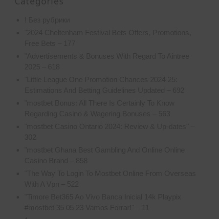
Categories
! Без рубрики
"2024 Cheltenham Festival Bets Offers, Promotions,
Free Bets – 177
"Advertisements & Bonuses With Regard To Aintree
2025 – 618
"Little League One Promotion Chances 2024 25:
Estimations And Betting Guidelines Updated – 692
"mostbet Bonus: All There Is Certainly To Know
Regarding Casino & Wagering Bonuses – 563
"mostbet Casino Ontario 2024: Review & Up-dates" –
302
"mostbet Ghana Best Gambling And Online Online
Casino Brand – 858
"The Way To Login To Mostbet Online From Overseas
With A Vpn – 522
"Timore Bet365 Ao Vivo Banca Inicial 14k Playpix
#mostbet 35 05 23 Vamos Forrar!" – 11