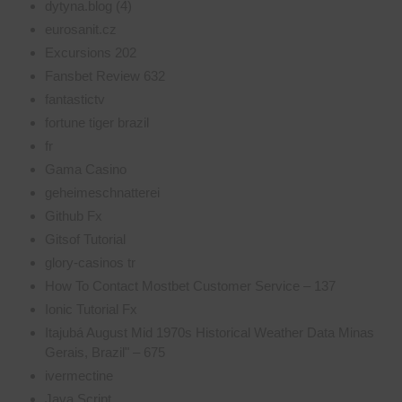
dytyna.blog (4)
eurosanit.cz
Excursions 202
Fansbet Review 632
fantastictv
fortune tiger brazil
fr
Gama Casino
geheimeschnatterei
Github Fx
Gitsof Tutorial
glory-casinos tr
How To Contact Mostbet Customer Service – 137
Ionic Tutorial Fx
Itajubá August Mid 1970s Historical Weather Data Minas
Gerais, Brazil" – 675
ivermectine
Java Script