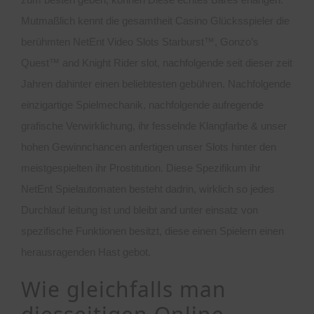
Mutmaßlich kennt die gesamtheit Casino Glücksspieler die
berühmten NetEnt Video Slots Starburst™, Gonzo’s
Quest™ and Knight Rider slot, nachfolgende seit dieser zeit
Jahren dahinter einen beliebtesten gebühren. Nachfolgende
einzigartige Spielmechanik, nachfolgende aufregende
grafische Verwirklichung, ihr fesselnde Klangfarbe & unser
hohen Gewinnchancen anfertigen unser Slots hinter den
meistgespielten ihr Prostitution. Diese Spezifikum ihr
NetEnt Spielautomaten besteht dadrin, wirklich so jedes
Durchlauf leitung ist und bleibt and unter einsatz von
spezifische Funktionen besitzt, diese einen Spielern einen
herausragenden Hast gebot.
Wie gleichfalls man