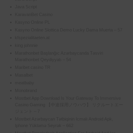
Java Script
KaravanBet Casino
Kasyno Online PL
Kasyno Online Slottica Demo Lucky Dama Muerta – 57
kfspezialitaeten.at
king johnnie
Marathonbet Başlanğıc Azərbaycanda Təsviri
Marathonbet Qeydiyyatı – 54
Maribet casino TR
Masalbet
meatbaby
Monobrand
Mostbet App Download Is Your Gateway To Immersive
Casino Gaming 【中途採用ノウハウ】 リクルートエー
ジェント – 7
Mostbet Azərbaycan Tətbiqinin Icmalı Android Apk,
Iphone Yükləmə Seyrək – 662