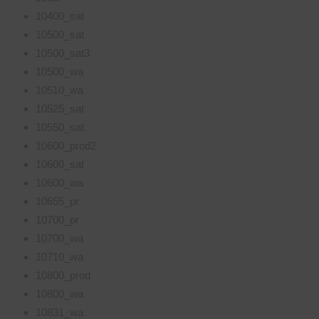
10400_sat
10500_sat
10500_sat3
10500_wa
10510_wa
10525_sat
10550_sat
10600_prod2
10600_sat
10600_wa
10655_pr
10700_pr
10700_wa
10710_wa
10800_prod
10800_wa
10831_wa