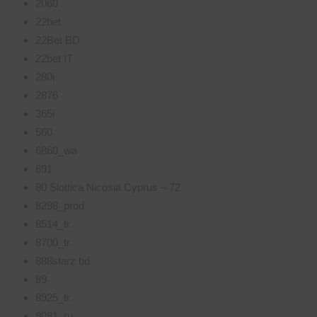
2060
22bet
22Bet BD
22bet IT
280i
2876
365i
560
6860_wa
691
80 Slottica Nicosia Cyprus – 72
8298_prod
8514_tr
8700_tr
888starz bd
89
8925_tr
9081_ru