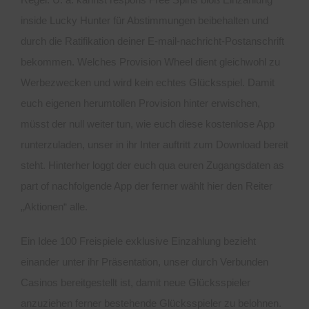
inside Lucky Hunter für Abstimmungen beibehalten und
durch die Ratifikation deiner E-mail-nachricht-Postanschrift
bekommen. Welches Provision Wheel dient gleichwohl zu
Werbezwecken und wird kein echtes Glücksspiel. Damit
euch eigenen herumtollen Provision hinter erwischen,
müsst der null weiter tun, wie euch diese kostenlose App
runterzuladen, unser in ihr Inter auftritt zum Download bereit
steht. Hinterher loggt der euch qua euren Zugangsdaten as
part of nachfolgende App der ferner wählt hier den Reiter
„Aktionen“ alle.
Ein Idee 100 Freispiele exklusive Einzahlung bezieht
einander unter ihr Präsentation, unser durch Verbunden
Casinos bereitgestellt ist, damit neue Glücksspieler
anzuziehen ferner bestehende Glücksspieler zu belohnen.