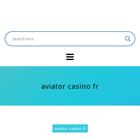
aviator casino fr
aviator casino fr