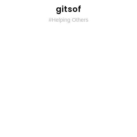
Skip
gitsof
to
content
#Helping Others