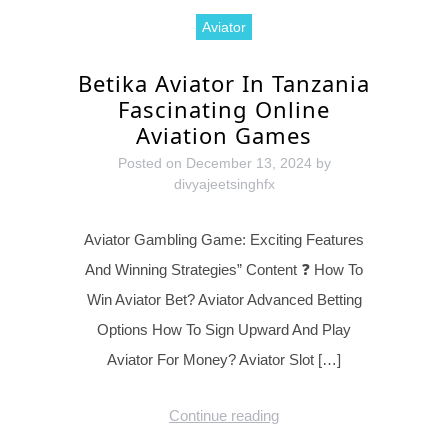
Aviator
Betika Aviator In Tanzania
Fascinating Online
Aviation Games
Posted on
December 13, 2024
by
divyajeetsinghfx
Aviator Gambling Game: Exciting Features
And Winning Strategies” Content ❓ How To
Win Aviator Bet? Aviator Advanced Betting
Options How To Sign Upward And Play
Aviator For Money? Aviator Slot […]
Continue reading