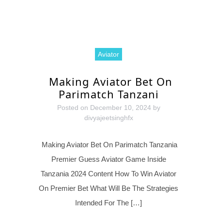
Aviator
️ Making Aviator Bet On
Parimatch Tanzani
Posted on
December 10, 2024
by
divyajeetsinghfx
️ Making Aviator Bet On Parimatch Tanzania
Premier Guess Aviator Game Inside
Tanzania 2024 Content How To Win Aviator
On Premier Bet What Will Be The Strategies
Intended For The […]