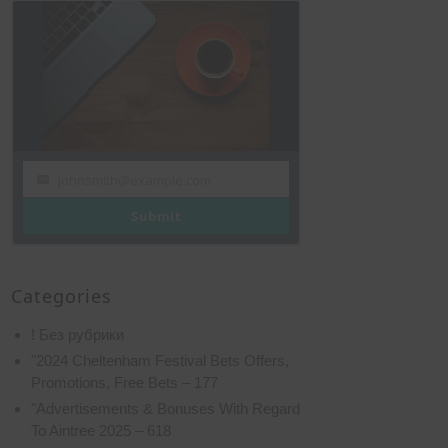
johnsmith@example.com
Your
email
Submit
Categories
! Без рубрики
"2024 Cheltenham Festival Bets Offers,
Promotions, Free Bets – 177
"Advertisements & Bonuses With Regard
To Aintree 2025 – 618