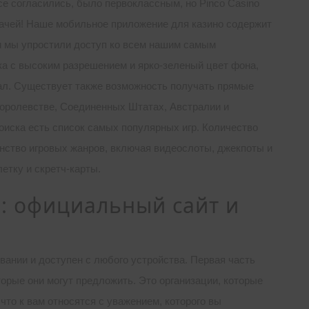
все согласились, было первоклассным, но Pinco Casino
дачей! Наше мобильное приложение для казино содержит
 и мы упростили доступ ко всем нашим самым
ка с высоким разрешением и ярко-зеленый цвет фона,
ал. Существует также возможность получать прямые
Королевстве, Соединенных Штатах, Австралии и
оиска есть список самых популярных игр. Количество
нство игровых жанров, включая видеослоты, джекпоты и
етку и скретч-карты.
: официальный сайт и
вании и доступен с любого устройства. Первая часть
торые они могут предложить. Это организации, которые
 что к вам относятся с уважением, которого вы