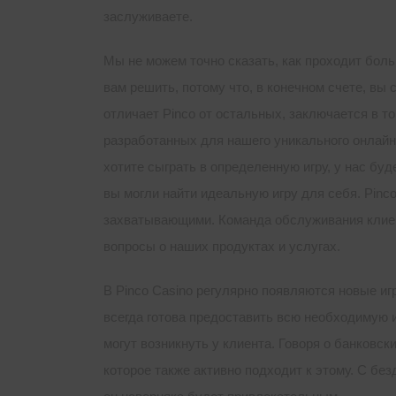
заслуживаете.
Мы не можем точно сказать, как проходит боль
вам решить, потому что, в конечном счете, вы 
отличает Pinco от остальных, заключается в то
разработанных для нашего уникального онлайн-
хотите сыграть в определенную игру, у нас бу
вы могли найти идеальную игру для себя. Pinc
захватывающими. Команда обслуживания клиен
вопросы о наших продуктах и услугах.
В Pinco Casino регулярно появляются новые иг
всегда готова предоставить всю необходимую
могут возникнуть у клиента. Говоря о банковск
которое также активно подходит к этому. С бе