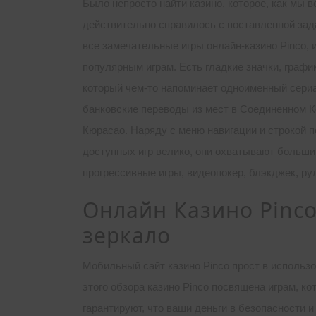
Было непросто найти казино, которое, как мы 
действительно справилось с поставленной за
все замечательные игры онлайн-казино Pinco,
популярным играм. Есть гладкие значки, графи
который чем-то напоминает одноименный сери
банковские переводы из мест в Соединенном 
Кюрасао. Наряду с меню навигации и строкой п
доступных игр велико, они охватывают больши
прогрессивные игры, видеопокер, блэкджек, рул
Онлайн Казино Pinco
зеркало
Мобильный сайт казино Pinco прост в использо
этого обзора казино Pinco посвящена играм, ко
гарантируют, что ваши деньги в безопасности и