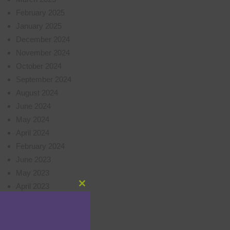
February 2025
January 2025
December 2024
November 2024
October 2024
September 2024
August 2024
June 2024
May 2024
April 2024
February 2024
June 2023
May 2023
April 2023
Close
March 2023
this
February 2023
module
January 2023