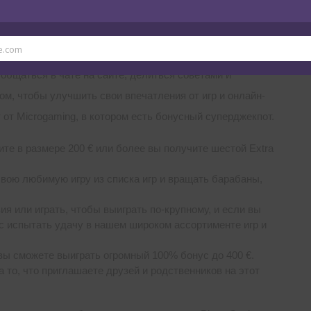
ть текущие деньги на своем счету. Наш обзор казино
ляемых бонусах, а также о требованиях к ставкам.Как
e.com
ды получить бонусы. Это обновленное и современное
 общаться в чате на сайте, делиться советами и
м, чтобы улучшить свои впечатления от игр и онлайн-
 от Microgaming, в котором есть бонусный суперджекпот.
те в размере 200 € или более вы получите шестой Extra
свою любимую игру из списка игр и вращать барабаны,
ия или играть, чтобы выиграть по-крупному, и если вы
с испытать удачу в нашем широком ассортименте игр и
 вы сможете выиграть огромный 100% бонус до 400 €.
 то, что приглашаете друзей и родственников на этот