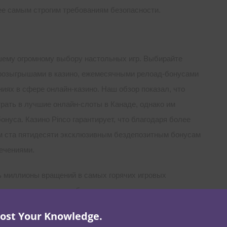
ее самым строгим требованиям безопасности.
ему огромному выбору настольных игр. Выбирайте
розыгрышами в казино, ежемесячными релоад-бонусами
иях в сфере онлайн-казино. Наш обзор показал, что
играть в лучшие онлайн-слоты в Канаде, однако им
онуса. Казино Pinco гарантирует, что благодаря более
ем ста пятидесяти эксклюзивным бездепозитным бонусам
ечениями.
ть миллионы вращений в самых горячих игровых
предлагаемых игр, мы обнаружили, что все игры являются
кже быстро привлекают игроков и заставляют их
oost Your Knowledge.
вские методы, включая кредитные карты Visa и