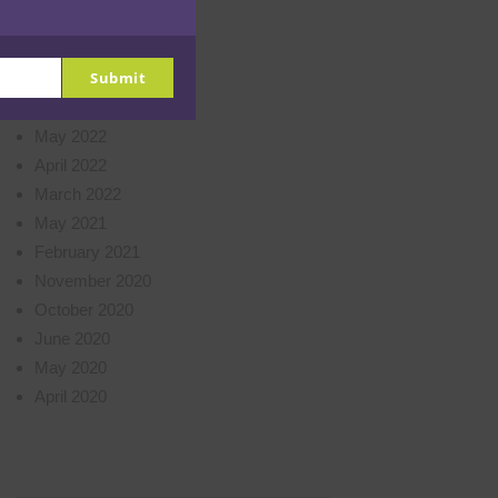
December 2022
November 2022
Submit
July 2022
June 2022
May 2022
April 2022
March 2022
May 2021
February 2021
November 2020
October 2020
June 2020
May 2020
April 2020