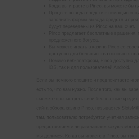
Когда вы играете в Pinco, вы можете быть
Процесс вывода средств с помощью опци
заполнить формы вывода средств и пройт
будут переведены из Pinco на ваш счет.
Pinco предлагает бесплатные вращения,
предложенного бонуса.
Вы можете играть в казино Pinco со сво
доступно для большинства основных пл
Помимо веб-платформ, Pinco доступно д
iOS, так и для пользователей Android.
Если вы немного спешите и предпочитаете игра
есть то, что вам нужно. После того, как вы за
сможете просмотреть свои бесплатные кредит
сайта обзора казино Pinco, называется SlotsMil
там, пользователю потребуется учетная запись
предоставляем и не разглашаем какую-либо л
мы делимся. Когда вы играете в Pinco, вы та