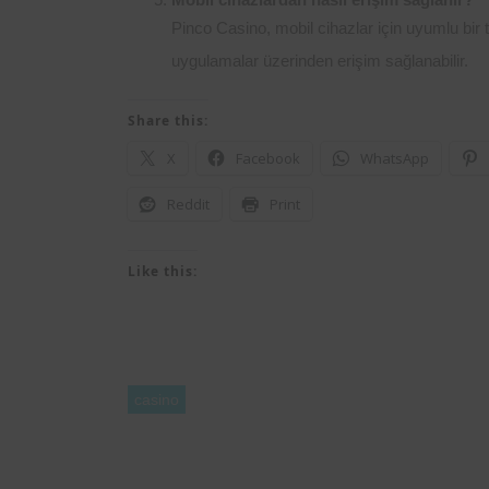
Pinco Casino, mobil cihazlar için uyumlu bir 
uygulamalar üzerinden erişim sağlanabilir.
Share this:
X
Facebook
WhatsApp
Reddit
Print
Like this:
casino