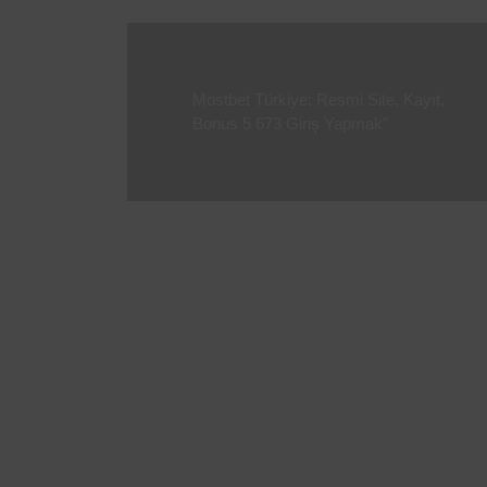
Post
navigation
Mostbet Türkiye: Resmi Site, Kayıt,
Bonus 5 673 Giriş Yapmak”