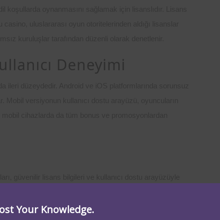
il koşullarda oynanmasını sağlamak için lisanslıdır. Lisans
Bu casino, uluslararası oyun otoritelerinden aldığı lisanslar
ımsız kuruluşlar tarafından düzenli olarak denetlenir.
ullanıcı Deneyimi
a ileri düzeydedir. Android ve iOS platformlarında sorunsuz
 Mobil versiyonun kullanıcı dostu arayüzü, oyuncuların
, mobil cihazlarda da tüm bonus ve promosyonlardan
ı, güvenilir lisans bilgileri ve kullanıcı dostu arayüzüyle
sahip. Özellikle slot ve masa oyunları açısından zengin bir
lmuştur. Güvenilir ve eğlenceli bir oyun deneyimi arayan
ost Your Knowledge.