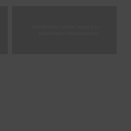
Udenlandske Casinoer dengang su
jagtslot ingen indbetalingsbonus