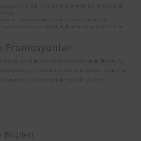
tansiyeline sahip çeşitli slot oyunları ile tanınır. Bu oyunlar
lmıştır.
i klasik masa oyunları, strateji severler için idealdir.
e oynama deneyimi sunarak, kullanıcılarını adeta fiziksel bir
e Promosyonları
onlar, oyuncuların tercih sebeplerinden biridir. İlk defa üye
faydalanabilir. Aynı zamanda, sürekli oyun oynayan kullanıcılar
o Casino’da yer alan bazı popüler bonuslar şunlardır:
 Bilgileri