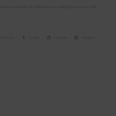
tasarıma sahiptir ve web tarayıcısı aracılığıyla veya mobil
Pinterest
Tumblr
LinkedIn
Telegram