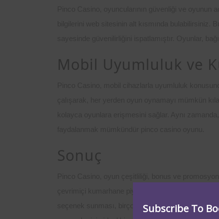
Pinco Casino, oyuncularının güvenliği ve oyunun ad
bilgilerini web sitesinin alt kısmında bulabilirsiniz. 
sayesinde güvenilirliğini ispatlamıştır. Oyunlar, bağ
Mobil Uyumluluk ve K
Pinco Casino, mobil cihazlarla uyumluluk konusund
çalışarak, her yerden oyun oynamayı mümkün kılar.
kolayca oyunlara erişmesini sağlar. Aynı zamanda
faydalanmak mümkündür
pinco casino oyunu
.
Sonuç
Pinco Casino, oyun çeşitliliği, bonus ve promosyonlar
çevrimiçi kumarhane piyasasında güçlü bir konuma 
seçenek sunması, birçok oyuncunun tercih nedeni o
Subscribe To Bo