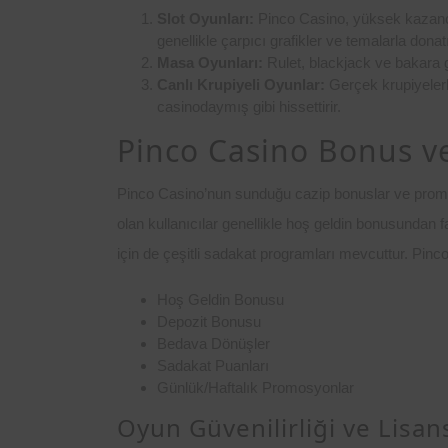
Slot Oyunları:
Pinco Casino, yüksek kazanç po
genellikle çarpıcı grafikler ve temalarla donatı
Masa Oyunları:
Rulet, blackjack ve bakara gib
Canlı Krupiyeli Oyunlar:
Gerçek krupiyelerl
casinodaymış gibi hissettirir.
Pinco Casino Bonus v
Pinco Casino’nun sunduğu cazip bonuslar ve promosy
olan kullanıcılar genellikle hoş geldin bonusundan 
için de çeşitli sadakat programları mevcuttur. Pinc
Hoş Geldin Bonusu
Depozit Bonusu
Bedava Dönüşler
Sadakat Puanları
Günlük/Haftalık Promosyonlar
Oyun Güvenilirliği ve Lisans