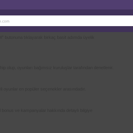
e.com
l” butonuna tıklayarak birkaç basit adımda üyelik
hip olup, oyunları bağımsız kuruluşlar tarafından denetlenir.
eli oyunlar en popüler seçenekler arasındadır.
 bonus ve kampanyalar hakkında detaylı bilgiye