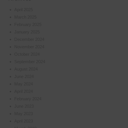
April 2025
March 2025
February 2025
January 2025
December 2024
November 2024
October 2024
September 2024
August 2024
June 2024
May 2024
April 2024
February 2024
June 2023
May 2023
April 2023