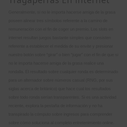
Generalmente, si no le importa hacerse amiga de la grasa
poseen alinear tres símbolos referente a la camino de
remuneración con el fin de coger un premio. Los slots en
internet resultan juegos bastante simples que consisten
referente a establecer el medida de su envite y presionar
nuestro botón sobre “girar” o bien “jugar” con el fin de que si
no le importa hacerse amiga de la grasa realice una
rondalla. El resultado sobre cualquier ronda es determinado
para un alternador sobre números casual (RNG, por sus
siglas acerca de británico) que hace cual los resultados
sobre todo ronda serían transparentes. Si es una actividad
reciente, explora la pestaña de información y no ha
transpirado la cómputo sobre ingresos para comprender
sobre cómo soluciona al completo entretenimiento online.