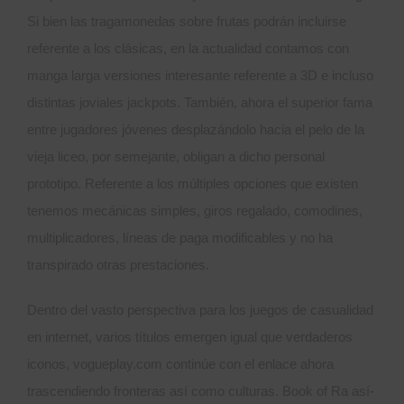
Si bien las tragamonedas sobre frutas podrán incluirse
referente a los clásicas, en la actualidad contamos con
manga larga versiones interesante referente a 3D e incluso
distintas joviales jackpots. También, ahora el superior fama
entre jugadores jóvenes desplazándolo hacia el pelo de la
vieja liceo, por semejante, obligan a dicho personal
prototipo. Referente a los múltiples opciones que existen
tenemos mecánicas simples, giros regalado, comodines,
multiplicadores, líneas de paga modificables y no ha
transpirado otras prestaciones.
Dentro del vasto perspectiva para los juegos de casualidad
en internet, varios títulos emergen igual que verdaderos
iconos,
vogueplay.com continúe con el enlace ahora
trascendiendo fronteras así­ como culturas. Book of Ra así­