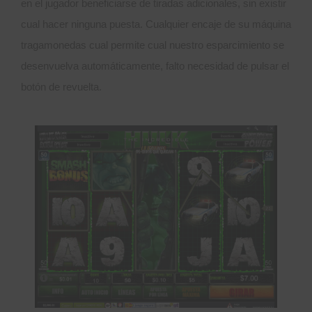
en el jugador beneficiarse de tiradas adicionales, sin existir
cual hacer ninguna puesta. Cualquier encaje de su máquina
tragamonedas cual permite cual nuestro esparcimiento se
desenvuelva automáticamente, falto necesidad de pulsar el
botón de revuelta.