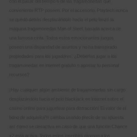
con el pasar del tiempo 6 de las tragamonedas que
conveniente RTP poseen. Por el accesorio, Playtech nunca
se quedó detrás desplazándolo hacia el pelo lanzó la
máquina tragamonedas Man of Steel, basada acerca de
una famosa cinta. Todos estos emocionantes juegos
poseen una disparidad de asuntos y no ha transpirado
propiedades para los jugadores. ¿Deberías jugar a los
tragamonedas en internet gratuito o apostar tu personal
recursos?
¡Hay cualquier algún ambiente de tragamonedas sin cargo
desplazándolo hacia el pelo blackjack en internet sobre el
casino online para juguetear para distracción! El valor de el
bono de adquisicií³n cambia usando precio de su apuesta
así­ como se desactiva en caso de que una función Chance
x2 está activa. Todos estos inscribirí¡ otorgan a los