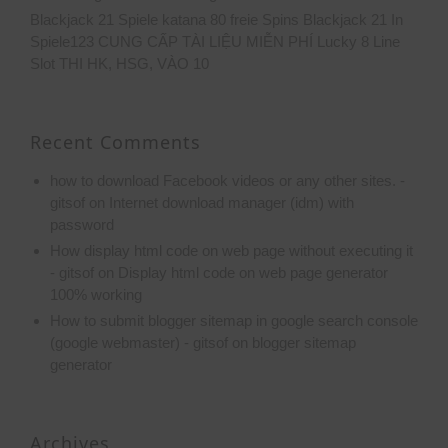
Blackjack 21 Spiele katana 80 freie Spins Blackjack 21 In
Spiele123 CUNG CẤP TÀI LIỆU MIỄN PHÍ Lucky 8 Line
Slot THI HK, HSG, VÀO 10
Recent Comments
how to download Facebook videos or any other sites. -
gitsof
on
Internet download manager (idm) with
password
How display html code on web page without executing it
- gitsof
on
Display html code on web page generator
100% working
How to submit blogger sitemap in google search console
(google webmaster) - gitsof
on
blogger sitemap
generator
Archives