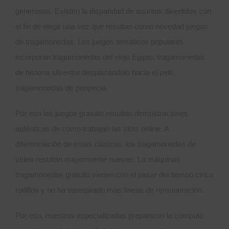
generosos. Existen la disparidad de asuntos divertidos con
el fin de elegir una vez que resultan como novedad juegos
de tragamonedas. Los juegos temáticos populares
incorporan tragamonedas del viejo Egipto, tragamonedas
de historia silvestre desplazándolo hacia el pelo
tragamonedas de peripecia.
Por eso las juegos gratuito resultan demostraciones
auténticas de cómo trabajan las slots online. A
diferenciación de estas clásicas, los tragamonedas de
vídeo resultan mayormente nuevas. La máquinas
tragamonedas gratuito vienen con el pasar del tiempo cinco
rodillos y no ha transpirado más líneas de remuneración.
Por eso, nuestros especializadas prepararon la cómputo