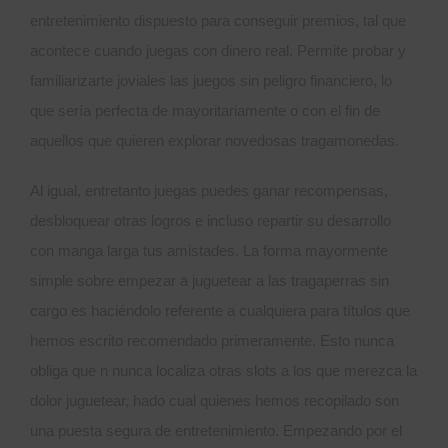
entretenimiento dispuesto para conseguir premios, tal que
acontece cuando juegas con dinero real. Permite probar y
familiarizarte joviales las juegos sin peligro financiero, lo
que serí­a perfecta de mayoritariamente o con el fin de
aquellos que quieren explorar novedosas tragamonedas.
Al igual, entretanto juegas puedes ganar recompensas,
desbloquear otras logros e incluso repartir su desarrollo
con manga larga tus amistades. La forma mayormente
simple sobre empezar a juguetear a las tragaperras sin
cargo es haciéndolo referente a cualquiera para títulos que
hemos escrito recomendado primeramente. Esto nunca
obliga que n nunca localiza otras slots a los que merezca la
dolor juguetear, hado cual quienes hemos recopilado son
una puesta segura de entretenimiento. Empezando por el