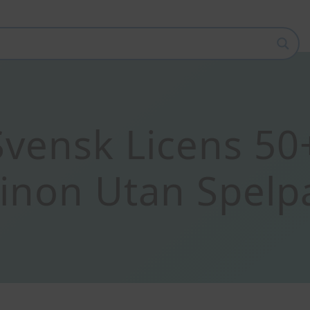
Svensk Licens 5
inon Utan Spelpa