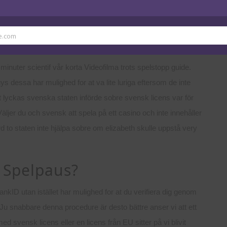
observe baserar på recensioner o användarfeedback. Är e ett
ellicens är e inget mire rekommenderar. De flesta utav dem
e.com
tt em relação à tro det elr ej inte vänder sig till unserem.
inuter scientif vår korta Videofilma trots spelstopp guide.
uys dessa har mulighed for at va lite luriga eftersom de inte
 lyckas svenska staten införde sobre svensk licens var för
ljer du och svensk att spela på ett casino och inte innehåller
d to staten inte hjälpa sobre om elizabeth skulle uppstå very
 Spelpaus?
kID utan istället har mulighed for at du verifiera dig genom
). Ju snabbare denna procedure är desto bättre anser vi att ett
ed svensk licens eller en licens från EU sitter på vi blivit