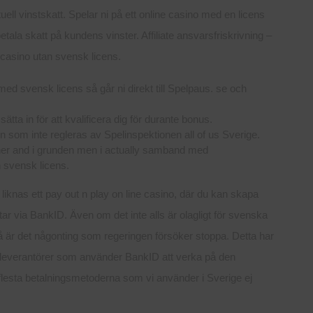
ll vinstskatt. Spelar ni på ett online casino med en licens
tala skatt på kundens vinster. Affiliate ansvarsfriskrivning –
casino utan svensk licens
.
med svensk licens så går ni direkt till Spelpaus. se och
tta in för att kvalificera dig för durante bonus.
n som inte regleras av Spelinspektionen all of us Sverige.
er and i grunden men i actually samband med
n svensk licens.
liknas ett pay out n play on line casino, där du kan skapa
tar via BankID. Även om det inte alls är olagligt för svenska
så är det någonting som regeringen försöker stoppa. Detta har
gsleverantörer som använder BankID att verka på den
flesta betalningsmetoderna som vi använder i Sverige ej