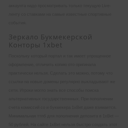
аккаунта надо просматривать только текущую Live-
ленту со ставками на самые известные спортивные
события.
Зеркало Букмекерской
Конторы 1xbet
Поскольку который портал и так имеет упрощенное
оформление, отличить копию ото оригинала
практически нельзя. Сделать это можно, потому что
ссылки на новые домены регулярно выкладывают же
сети. Игроки могло знать все способы поиска
альтернативных государственнных. При пополнении
счета комиссий со и букмекера 1xBet даже взимается.
Минимальная ттпб для пополнения депозита в 1xBet —
50 рублей. На сайте 1xBet нельзя быстро создать этот