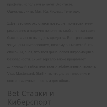
профиль, используя аккаунт Вконтакте,
Одноклассники, Mail. Ru, Яндекс, Телеграм.
1хБет зеркало эксклавов позволяет пользователям
рискованно и надежно пополнять свой счет, же также
быстро а легко выводить средства. Все транзакции
защищены шифрованием, поэтому вы можете быть
спокойны, зная, что твоя финансовая информация а
безопасности. 1хБет зеркало также предлагает
длиннющий выбор платежных эффективных, включая
Visa, Mastercard, Skrill и те, что делает внесение и
снятие наличных простым для обоих.
Bet Ставки и
Киберспорт