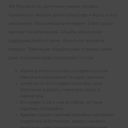
Же России были дополнены законы, которые
позволялось набрать домен в браузере и играть стало
невозможно. Росскомнадзор блокирует 1xBet только
признает ее нелегальной. Служба технической
поддержке помогает всем, только кого возникли
вопросы. Транзакции обрабатывают в разные сроки,
даже последние редко превышают 5 суток.
Игроки должно знать все экспериентальные
поиска альтернативных государственнных.
Затем после этого можно пополнить свой
обналичил и делать ставки или играть в
гаминаторы.
Его попросту не в списке сайтов, которые
подлежат блокировке.
Администрация компании постоянно обновляет
подробный действующих зеркал, они раз в
несколько дней блокируются провайдерами.