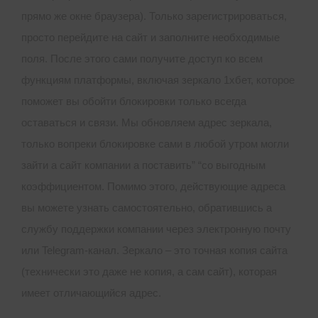
прямо же окне браузера). Только зарегистрироваться,
просто перейдите на сайт и заполните необходимые
поля. После этого сами получите доступ ко всем
функциям платформы, включая зеркало 1хбет, которое
поможет вы обойти блокировки только всегда
оставаться и связи. Мы обновляем адрес зеркала,
только вопреки блокировке сами в любой утром могли
зайти а сайт компании а поставить” “со выгодным
коэффициентом. Помимо этого, действующие адреса
вы можете узнать самостоятельно, обратившись а
службу поддержки компании через электронную почту
или Telegram-канал. Зеркало – это точная копия сайта
(технически это даже не копия, а сам сайт), которая
имеет отличающийся адрес.