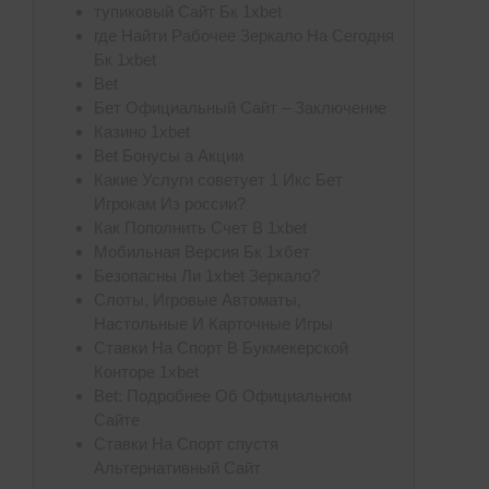
тупиковый Сайт Бк 1xbet
где Найти Рабочее Зеркало На Сегодня
Бк 1xbet
Bet
Бет Официальный Сайт – Заключение
Казино 1xbet
Bet Бонусы а Акции
Какие Услуги советует 1 Икс Бет
Игрокам Из россии?
Как Пополнить Счет В 1xbet
Мобильная Версия Бк 1хбет
Безопасны Ли 1xbet Зеркало?
Слоты, Игровые Автоматы,
Настольные И Карточные Игры
Ставки На Спорт В Букмекерской
Конторе 1xbet
Bet: Подробнее Об Официальном
Сайте
Ставки На Спорт спустя
Альтернативный Сайт