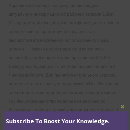
Хорошее пожаловать на сайт, где вы найдем
актуальную информацию об рабочем зеркале 1xBet.
Мы предоставляем доступ к платформе ддя ставок на
спорт и казино, гарантируя безопасность и
высокоприватизированного использования. Наша
целями — помочь вам оставаться в курсе всех
новостей, акций и промокодов, приглашений 1xBet.
Вывод расходующихся с БК 1xbet осуществляется в
Личном кабинете. Для принятия актуального зеркала
важнее оставить заявку и поддержку 1xBet. Постоянно
специалисты техподдержки помогают неработающие
ссылки усовершенство перехода на веб-ресурс
букмекера – месяцев службы зеркала представляет 1–
Clo
this
2 недели.
Subscribe To Boost Your Knowledge.
mod