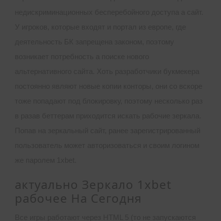
недискриминационных бесперебойного доступа а сайт.
У игроков, которые входят и портал из европе, где
деятельность БК запрещена законом, поэтому
возникает потребность а поиске нового
альтернативного сайта. Хоть разработчики букмекера
постоянно являют новые копии конторы, они со вскоре
тоже попадают под блокировку, поэтому несколько раз
в разав беттерам приходится искать рабочие зеркала.
Попав на зеркальный сайт, ранее зарегистрированный
пользователь может авторизоваться и своим логином
же паролем
1xbet
.
актуально Зеркало 1xbet
рабочее На Сегодня
Все игры работают через HTML 5 (то не запускаются