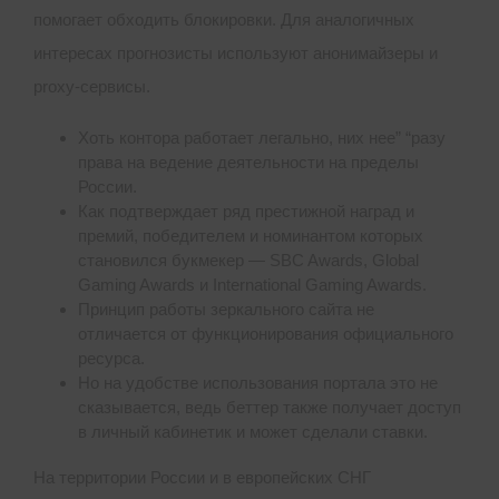
помогает обходить блокировки. Для аналогичных
интересах прогнозисты используют анонимайзеры и
proxy-сервисы.
Хоть контора работает легально, них нее” “разу
права на ведение деятельности на пределы
России.
Как подтверждает ряд престижной наград и
премий, победителем и номинантом которых
становился букмекер — SBC Awards, Global
Gaming Awards и International Gaming Awards.
Принцип работы зеркального сайта не
отличается от функционирования официального
ресурса.
Но на удобстве использования портала это не
сказывается, ведь беттер также получает доступ
в личный кабинетик и может сделали ставки.
На территории России и в европейских СНГ