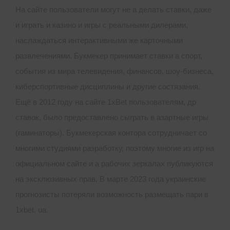
На сайте пользователи могут не а делать ставки, даже
и играть и казино и игры с реальными дилерами,
наслаждаться интерактивными же карточными
развлечениями. Букмекер принимает ставки а спорт,
события из мира телевидения, финансов, шоу-бизнеса,
киберспортивные дисциплины и другие состязания.
Ещё в 2012 году на сайте 1xBet пользователям, др
ставок, было предоставлено сыграть в азартные игры
(гаминаторы). Букмекерская контора сотрудничает cо
многими студиями разработку, поэтому многие из игр на
официальном сайте и а рабочих зеркалах публикуются
на эксклюзивных прав. В марте 2023 года украинские
прогнозисты потеряли возможность размещать пари в
1xbet. ua.