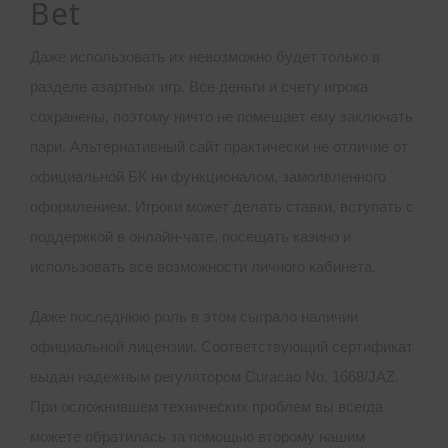
Bet
Даже использовать их невозможно будет только в
разделе азартных игр. Все деньги и счету игрока
сохранены, поэтому ничто не помешает ему заключать
пари. Альтернативный сайт практически не отличие от
официальной БК ни функционалом, замолвленного
оформлением. Игроки может делать ставки, вступать с
поддержкой в онлайн-чате, посещать казино и
использовать все возможности личного кабинета.
Даже последнюю роль в этом сыграло наличии
официальной лицензии. Соответствующий сертификат
выдан надежным регулятором Curacao No. 1668/JAZ.
При осложнившем технических проблем вы всегда
можете обратилась за помощью второму нашим