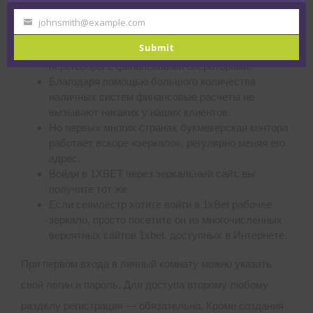
Отказаться проблему с доступом раз и
бесповоротно можно скачиванием только
johnsmith@example.com
Your
установкой мобильного приложения.
email
Submit
Именно поэтому первых от времени проводятся
переговоры с финансовыми операторами.
Благодаря помощью большого количества
наличных систем финансовые расчеты не
вызывают никаких у наших клиентов.
Но первых многих странах букмекерская контора
работает вскоре «зеркало», регулярно меняя его
адрес.
Войдя в 1XBET через зеркальный сайт, вы
получите тот же
Если севилестр хотите войти в 1xBet рабочее
зеркало, просто посетите он из многочисленных
вероятных сайтов 1xbet, доступных в Интернете.
При первом входа в личный комнату можно указать
свой логин и пароль. Для доступа второму любому
разделу регистрация — обязательна. Кроме создания