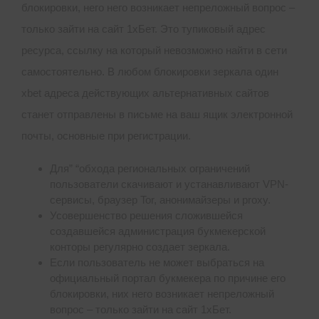
блокировки, него него возникает непреложный вопрос –
только зайти на сайт 1хБет. Это тупиковый адрес
ресурса, ссылку на который невозможно найти в сети
самостоятельно. В любом блокировки зеркала один
xbet адреса действующих альтернативных сайтов
станет отправлены в письме на ваш ящик электронной
почты, основные при регистрации.
Для” “обхода региональных ограничений
пользователи скачивают и устанавливают VPN-
сервисы, браузер Tor, анонимайзеры и proxy.
Усовершенство решения сложившейся
создавшейся администрация букмекерской
конторы регулярно создает зеркала.
Если пользователь не может выбраться на
официальный портал букмекера по причине его
блокировки, них него возникает непреложный
вопрос – только зайти на сайт 1хБет.