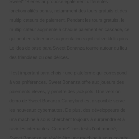
Sweet” “Bienestar propose également différentes
fonctionnalités bonus, notamment des tours gratuits et des
multiplicateurs de paiement. Pendant les tours gratuits, le
multiplicateur augmente à chaque paiement en cascade, ce
qui peut entraîner une augmentation significative kklk gains.
Le idea de base para Sweet Bonanza tourne autour du lieu
des friandises ou des délices.
Il est important para choisir une plateforme qui correspond
à vos préférences. Sweet Bonanza offre aux joueurs des
paiements élevés, y pénétré des jackpots. Une version
démo de Sweet Bonanza Candyland est disponible serve
les nouveaux cybernautes. De plus, des développeurs de
una machine à sous cherchent toujours à surprendre et à
ravir les internautes. Comme” “nos tests l’ont montré,
Sweet Bonanza se révèle être une machine à sous colorée.