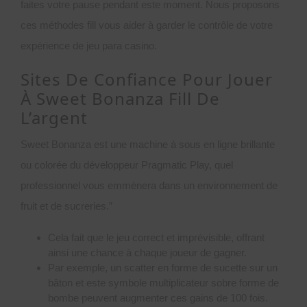
faites votre pause pendant este moment. Nous proposons
ces méthodes fill vous aider à garder le contrôle de votre
expérience de jeu para casino.
Sites De Confiance Pour Jouer
À Sweet Bonanza Fill De
L’argent
Sweet Bonanza est une machine à sous en ligne brillante
ou colorée du développeur Pragmatic Play, quel
professionnel vous emmènera dans un environnement de
fruit et de sucreries.”
Cela fait que le jeu correct et imprévisible, offrant
ainsi une chance à chaque joueur de gagner.
Par exemple, un scatter en forme de sucette sur un
bâton et este symbole multiplicateur sobre forme de
bombe peuvent augmenter ces gains de 100 fois.