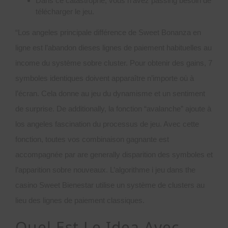
Dans ce catastrophe, vous n’avez passing besoin de
télécharger le jeu.
“Los angeles principale différence de Sweet Bonanza en
ligne est l’abandon dieses lignes de paiement habituelles au
income du système sobre cluster. Pour obtenir des gains, 7
symboles identiques doivent apparaître n’importe où à
l’écran. Cela donne au jeu du dynamisme et un sentiment
de surprise. De additionally, la fonction “avalanche” ajoute à
los angeles fascination du processus de jeu. Avec cette
fonction, toutes vos combinaison gagnante est
accompagnée par are generally disparition des symboles et
l’apparition sobre nouveaux. L’algorithme i jeu dans the
casino Sweet Bienestar utilise un système de clusters au
lieu des lignes de paiement classiques.
Quel Est Le Idea Avec