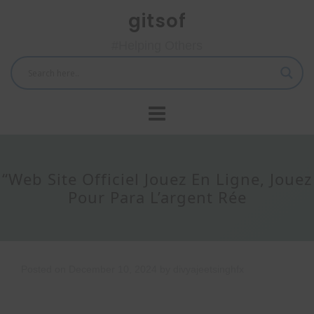
Skip
gitsof
to
content
#Helping Others
“Web Site Officiel Jouez En Ligne, Jouez
Pour Para L’argent Rée
Posted on
December 10, 2024
by
divyajeetsinghfx