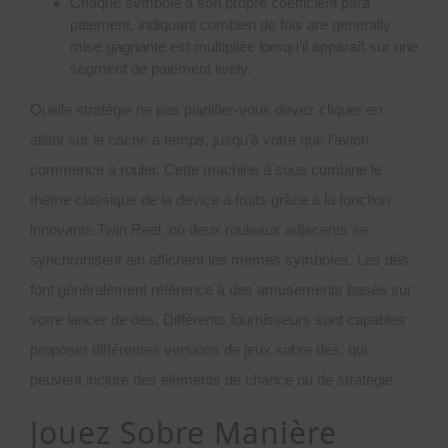
Chaque symbole a son propre coefficient para
paiement, indiquant combien de fois are generally
mise gagnante est multipliée lorsqu’il apparaît sur une
segment de paiement lively.
Quelle stratégie ne pas planifier-vous devez cliquer en
allant sur le cache à temps, jusqu’à votre que l’avion
commence à rouler. Cette machine à sous combine le
thème classique de la device à fruits grâce à la fonction
innovante Twin Reel, où deux rouleaux adjacents se
synchronisent ain affichent les mêmes symboles. Les dés
font généralement référence à des amusements basés sur
votre lancer de dés. Différents fournisseurs sont capables
proposer différentes versions de jeux sobre dés, qui
peuvent inclure des éléments de chance ou de stratégie.
Jouez Sobre Manière