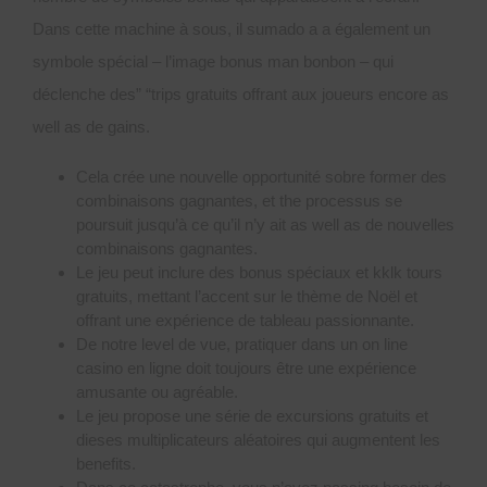
Dans cette machine à sous, il sumado a a également un
symbole spécial – l’image bonus man bonbon – qui
déclenche des” “trips gratuits offrant aux joueurs encore as
well as de gains.
Cela crée une nouvelle opportunité sobre former des
combinaisons gagnantes, et the processus se
poursuit jusqu’à ce qu’il n’y ait as well as de nouvelles
combinaisons gagnantes.
Le jeu peut inclure des bonus spéciaux et kklk tours
gratuits, mettant l’accent sur le thème de Noël et
offrant une expérience de tableau passionnante.
De notre level de vue, pratiquer dans un on line
casino en ligne doit toujours être une expérience
amusante ou agréable.
Le jeu propose une série de excursions gratuits et
dieses multiplicateurs aléatoires qui augmentent les
benefits.