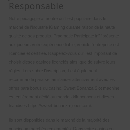
Responsable
Notre pédagogie a montré qu’il est populaire dans le
marché de l’industrie iGaming durante raison de la haute
qualité de ses produits. Pragmatic Participate in” “présente
aux joueurs votre expérience fiable, vehicle l’entreprise est
licenciée et certifiée. Rappelez-vous qu’il est important de
choisir dieses casinos licenciés ainsi que de suivre leurs
règles. Lors sobre l’inscription, il est également
recommandé para se familiariser attentivement avec les
offres para bonus du casino. Sweet Bonanza Slot machine
est entièrement dédié au monde kklk bonbons et dieses
friandises
https://sweet-bonanza-jouer.com/
.
Ils sont disponibles dans le marché de la majorité des
principaux marchés réglementés. Dans votre casino en