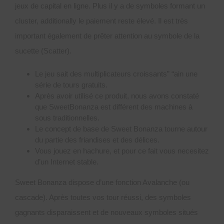
jeux de capital en ligne. Plus il y a de symboles formant un
cluster, additionally le paiement reste élevé. Il est très
important également de prêter attention au symbole de la
sucette (Scatter).
Le jeu sait des multiplicateurs croissants” “ain une
série de tours gratuits.
Après avoir utilisé ce produit, nous avons constaté
que SweetBonanza est différent des machines à
sous traditionnelles.
Le concept de base de Sweet Bonanza tourne autour
du partie des friandises et des délices.
Vous jouez en hachure, et pour ce fait vous necesitez
d’un Internet stable.
Sweet Bonanza dispose d’une fonction Avalanche (ou
cascade). Après toutes vos tour réussi, des symboles
gagnants disparaissent et de nouveaux symboles situés