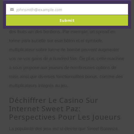
d’un mécanisme de paiement durante cascade qui permet
johnsmith@example.com
Your
aux joueurs d’obtenir des gains interminables lors d’un
email
Submit
bizarre tour. Les symboles de la machine à sous incluent
des fruits ain des bonbons. Par exemple, un spread en
forme para sucette sur este bâton et el symbole
multiplicateur sobre forme de bombe peuvent augmenter
vos ne vos gains de a hundred fois. De plus, cette machine
à sous propose aux joueurs de nombreuses options de
mise ainsi que diverses fonctionnalités bonus, comme des
multiplicateurs intégrés au jeu.
Déchiffrer Le Casino Sur
Internet Sweet Paz:
Perspectives Pour Les Joueurs
La popularité des jeux est si élevée que Sweet Bonanza