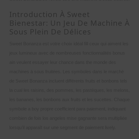
Introduction À Sweet
Bienestar: Un Jeu De Machine À
Sous Plein De Délices
Sweet Bonanza est votre choix idéal fill ceux qui aiment les
jeux lumineux avec de nombreuses fonctionnalités bonus
ain veulent essayer leur chance dans the monde des
machines à sous fruitées. Les symboles dans le marché
de Sweet Bonanza incluent différents fruits et bonbons tels
la cual les raisins, des pommes, les pastèques, les melons,
les bananes, les bonbons aux fruits et les sucettes. Chaque
symbole a boy propre coefficient para paiement, indiquant
combien de fois los angeles mise gagnante sera multipliée
lorsqu’il apparaît sur une segment de paiement lively.