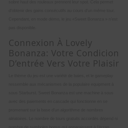
sobre haut des rouleaux prennent leur spot. Cela permet
d’obtenir des gains consécutifs au cours d’un même tour.
Cependant, en mode démo, le jeu «Sweet Bonanza » n’est
pas disponible.
Connexion À Lovely
Bonanza: Votre Condicion
D’entrée Vers Votre Plaisir
Le thème du jeu est une variété de baies, et le gameplay
ressemble aux mécanismes de la populaire equipment à
sous Starburst. Sweet Bonanza est une machine à sous
avec des paiements en cascade qui fonctionne en se
promenant sur la base d’un algorithme de nombres
aléatoires. Le nombre de tours gratuits accordés dépend ni
nombre de symboles bonus qui apparaissent à l’écran.