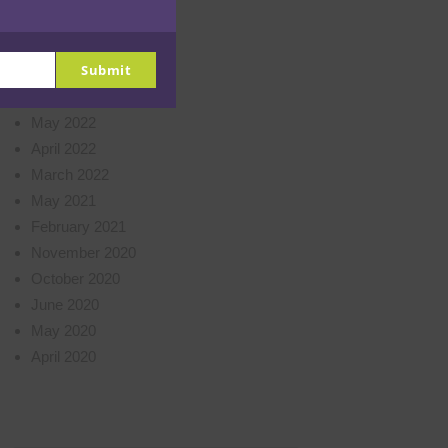
December 2022
November 2022
Submit
July 2022
June 2022
May 2022
April 2022
March 2022
May 2021
February 2021
November 2020
October 2020
June 2020
May 2020
April 2020