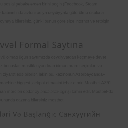
 sosial şəbəkələrdən birini seçin (Facebook, Steam,
v kabinetində avtorizasiya qeydiyyata götürülmə üsuluna
 oynaya bilərsiniz, çünki bunun görə sizə internet və tətbiqin
vvəl Formal Saytına
üzvü olmaq üçün saytımızda qeydiyyatdan keçməyə dəvət
iz bonuslar, məstlik uyandıran idman mərc seçimləri və
arı ziyarət edə bilərlər, lakin bu, kazinonun Azərbaycanda»
 machine biggest jackpot
etməsini icbar etmir. Mostbet-AZ91
man mərcləri qədər əyləncələrə» «girişi təmin edir. Mostbet-də
oyununda qazana bilərsiniz mostbet.
ləri Və Başlanğıc Санхүүгийн