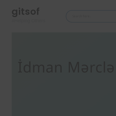
Skip
gitsof
to
content
#Helping Others
İdman Mərclə