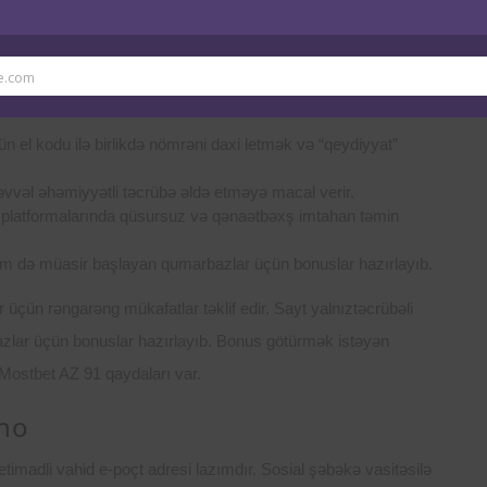
və biz onlar haqqında cürbəcürlük ən ətraflı danışmalıyıq.
e.com
arını oğurlamağa çalışan MostBet-in (phishing) süni güzgüləri
 el kodu ilə birlikdə nömrəni daxi letmək və “qeydiyyat”
əvvəl əhəmiyyətli təcrübə əldə etməyə macal verir.
 platformalarında qüsursuz və qənaətbəxş imtahan təmin
həm də müasir başlayan qumarbazlar üçün bonuslar hazırlayıb.
r üçün rəngarəng mükafatlar təklif edir. Sayt yalnıztəcrübəli
zlar üçün bonuslar hazırlayıb. Bonus götürmək istəyən
 Mostbet AZ 91 qaydaları var.
ino
timadli vahid e-poçt adresi lazımdır. Sosial şəbəkə vasitəsilə