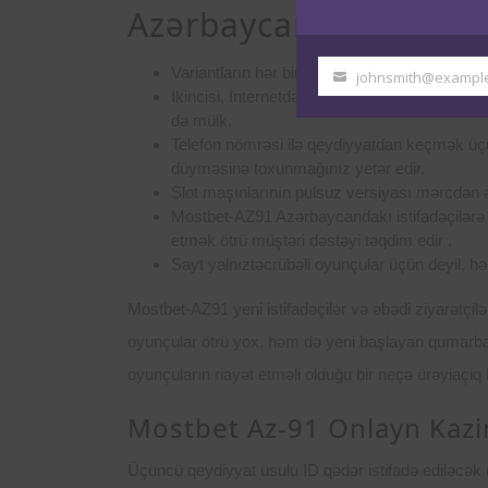
Azərbaycan Üçü
Variantların hər birinin öz xüsusiyyətləri va 
johnsmith@exampl
Your
İkincisi, İnternetdə istifadəçi giriş məlumatl
email
də mülk.
Telefon nömrəsi ilə qeydiyyatdan keçmək üçün
düyməsinə toxunmağınız yetər edir.
Slot maşınlarının pulsuz versiyası mərcdən 
Mostbet-AZ91 Azərbaycandakı istifadəçilərə
etmək ötrü müştəri dəstəyi təqdim edir .
Sayt yalnıztəcrübəli oyunçular üçün deyil, 
Mostbet-AZ91 yeni istifadəçilər və əbədi ziyarətçilə
oyunçular ötrü yox, həm də yeni başlayan qumarba
oyunçuların riayət etməli olduğu bir neçə ürəyiaçiq
Mostbet Az-91 Onlayn Kaz
Üçüncü qeydiyyat üsulu ID qədər istifadə ediləcək e