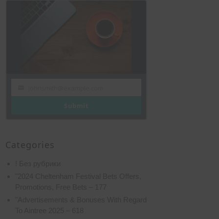
johnsmith@example.com
Your
email
Submit
Categories
! Без рубрики
"2024 Cheltenham Festival Bets Offers,
Promotions, Free Bets – 177
"Advertisements & Bonuses With Regard
To Aintree 2025 – 618