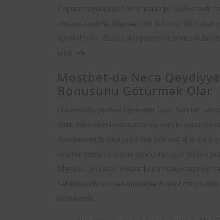
Depozit qoyduqdan sonra məbləğin 125%-i izafi ol
etməyə zaminlik ödəmək ötrü daha azı 20 manat v
qoymalısınız. Əsas sakit gəlmisiniz bonusundan 
təklif edir.
Mostbet-də Necə Qeydiyya
Bonusunu Götürmək Olar
Onun mahiyyəti fəal hərəkətlər üçün “koinlər” udma
edilir, bukmeker kontorunda isə mərcin aşkar hiss
Azərbaycanda oyunçular ötrü mövcud olan daha çoxb
oyunlar, eləcə də böyük
oyunçular üçün
ödəmə pote
bilərsiniz. Şirkət öz müştərilərinin məlumatlarının tə
Təhlükəsizlik xidməti müştərilərin daxil etdiyi bü
istifadə edir.