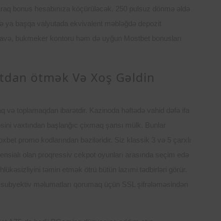
araq bonus hesabınıza köçürüləcək. 250 pulsuz dönmə əldə
ə ya başqa valyutada ekvivalent məbləğdə depozit
əlavə, bukmeker kontoru həm də uyğun Mostbet bonusları
tdan ötmək Və Xoş Gəldin
q və toplamaqdan ibarətdir. Kazinoda həftədə vahid dəfə ifa
əsini vaxtından başlanğıc çixmaq şansı mülk. Bunlar
et promo kodlarından bəziləridir. Siz klassik 3 və 5 çarxlı
nsialı olan proqressiv cekpot oyunları arasında seçim edə
hlükəsizliyini təmin etmək ötrü bütün lazımi tədbirləri görür.
tün subyektiv məlumatları qorumaq üçün SSL şifrələməsindən