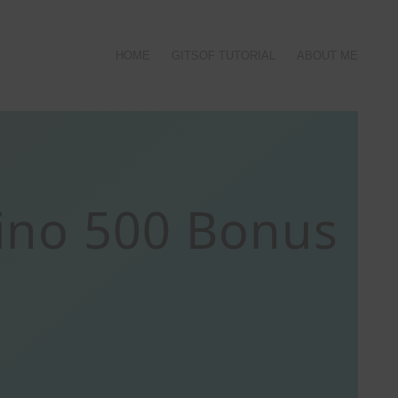
HOME
GITSOF TUTORIAL
ABOUT ME
zino 500 Bonus