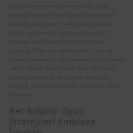
paranızı kişisel hesabınıza çekebiliyorsunuz. Spribe
tarafından” “geliştirilen Aviator, çarpışma kategorisinden
popüler bir şans oyunudur. Yenilikçi tasarımı empieza
heyecan verici deneyimi sebebiyle, bu oyun birçok
kumarhane kumar meraklısının dikkatini çekmeyi
başarmıştır. Online oyun sitelerinin adresi, fishing reel
casinolarda oynanan tüm oyun seçeneklerini on the internet
platform üstünden sunuyor. Aviator oyunu, 2020 yılında
yapılmaya başlanan ve sobre iyi online online casino
sitelerinde oynanan sobre heyecanlı şans oyunları içinde
yer ediniyor.
Bet Aviatör Oyun
Stratejileri Empieza
İpuçları