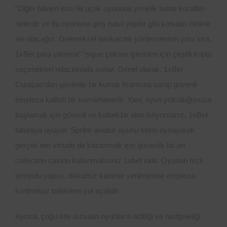
“Diğer bilinen ismi ile uçak oyununa yönelik bahis kuralları
nelerdir ve bu oyununa giriş nasıl yapılır gibi konuları birlikte
ele alacağız. Geleneksel bankacılık yöntemlerinin yanı sıra,
1xBet para yatırma” “sigue çekme işlemleri için çeşitli kripto
seçenekleri relacionada sunar. Genel olarak, 1xBet
Curaçao’dan güvenilir bir kumar lisansına sahip güvenli
empieza kaliteli bir kumarhanedir. Yani, oyun yolculuğunuza
başlamak için güvenli ve kaliteli bir alan istiyorsanız, 1xBet
faturaya uyuyor. Spribe aviator oyunu sitesi oynayarak
gerçek em virtude de kazanmak için güvenilir bir on
collection casino kullanmalısınız 1xbet indir. Oyunun hızlı
tempolu yapısı, dikkatsiz kararlar verilmesine empieza
kontrolsüz bahislere yol açabilir.
Ayrıca, çoğu site sunulan oyunların adilliği ve rastgeleliği