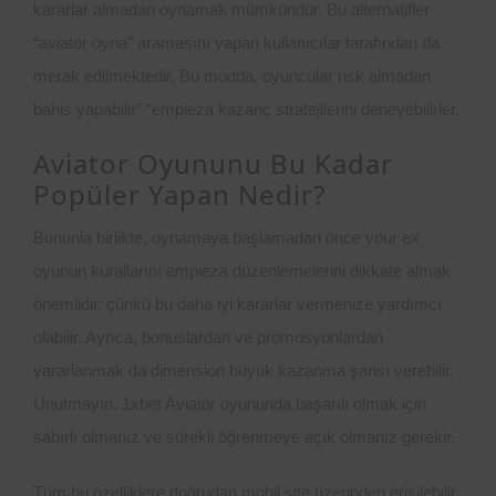
kararlar almadan oynamak mümkündür. Bu alternatifler
“aviator oyna” aramasını yapan kullanıcılar tarafından da
merak edilmektedir. Bu modda, oyuncular risk almadan
bahis yapabilir” “empieza kazanç stratejilerini deneyebilirler.
Aviator Oyununu Bu Kadar
Popüler Yapan Nedir?
Bununla birlikte, oynamaya başlamadan önce your ex
oyunun kurallarını empieza düzenlemelerini dikkate almak
önemlidir, çünkü bu daha iyi kararlar vermenize yardımcı
olabilir. Ayrıca, bonuslardan ve promosyonlardan
yararlanmak da dimension büyük kazanma şansı verebilir.
Unutmayın, 1xbet Aviatör oyununda başarılı olmak için
sabırlı olmanız ve sürekli öğrenmeye açık olmanız gerekir.
Tüm bu özelliklere doğrudan mobil site üzerinden erişilebilir,