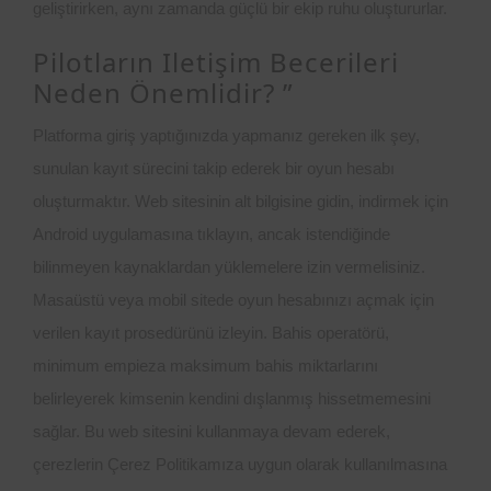
geliştirirken, aynı zamanda güçlü bir ekip ruhu oluştururlar.
Pilotların Iletişim Becerileri
Neden Önemlidir? ”
Platforma giriş yaptığınızda yapmanız gereken ilk şey,
sunulan kayıt sürecini takip ederek bir oyun hesabı
oluşturmaktır. Web sitesinin alt bilgisine gidin, indirmek için
Android uygulamasına tıklayın, ancak istendiğinde
bilinmeyen kaynaklardan yüklemelere izin vermelisiniz.
Masaüstü veya mobil sitede oyun hesabınızı açmak için
verilen kayıt prosedürünü izleyin. Bahis operatörü,
minimum empieza maksimum bahis miktarlarını
belirleyerek kimsenin kendini dışlanmış hissetmemesini
sağlar. Bu web sitesini kullanmaya devam ederek,
çerezlerin Çerez Politikamıza uygun olarak kullanılmasına