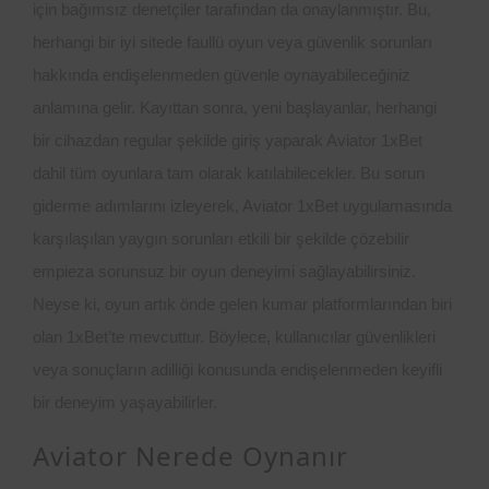
için bağımsız denetçiler tarafından da onaylanmıştır. Bu,
herhangi bir iyi sitede faullü oyun veya güvenlik sorunları
hakkında endişelenmeden güvenle oynayabileceğiniz
anlamına gelir. Kayıttan sonra, yeni başlayanlar, herhangi
bir cihazdan regular şekilde giriş yaparak Aviator 1xBet
dahil tüm oyunlara tam olarak katılabilecekler. Bu sorun
giderme adımlarını izleyerek, Aviator 1xBet uygulamasında
karşılaşılan yaygın sorunları etkili bir şekilde çözebilir
empieza sorunsuz bir oyun deneyimi sağlayabilirsiniz.
Neyse ki, oyun artık önde gelen kumar platformlarından biri
olan 1xBet’te mevcuttur. Böylece, kullanıcılar güvenlikleri
veya sonuçların adilliği konusunda endişelenmeden keyifli
bir deneyim yaşayabilirler.
Aviator Nerede Oynanır