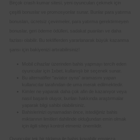
Birçok crash kumar sitesi, yeni oyuncuları çekmek için
çeşitli bonuslar ve promosyonlar sunar. Bunlar para yatırma
bonusları, ücretsiz çevirmeler, para yatırma gerektirmeyen
bonuslar, geri ödeme ödülleri, sadakat puanları ve daha
fazlası olabilir. Bu tekliflerden yararlanarak büyük kazanma
şansı için bakiyenizi artırabilirsiniz!
Mobil cihazlar üzerinden bahis yapmayı tercih eden
oyuncular için 1xbet, kullanışlı bir seçenek sunar.
Bu alternatifler “aviator oyna” aramasını yapan
kullanıcılar tarafından de uma merak edilmektedir.
Kimler ne yaparak daha çok afin de kazanıyor veya
nasıl başarılı oluyor, bunları hakkında araştırmalar
yaparak bilgi sahibi olabilirsiniz.
Bahislerinizi oynamadan önce, istediğiniz bahis
miktarının limitleri dahilinde olduğundan emin olmak
için ilgili siteyi kontrol etmeniz önemlidir.
Oyuncular tek bir tıklama ile bahis koyabilir empieza