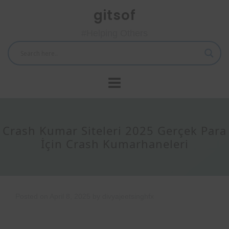
Skip
gitsof
to
content
#Helping Others
Crash Kumar Siteleri 2025 Gerçek Para
İçin Crash Kumarhaneleri
Posted on
April 8, 2025
by
divyajeetsinghfx