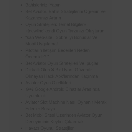
Bahislerinizi Yapın
Bet Aviator: Bahis Stratejilerini Öğrenin Ve
Kazancınızı Artırın
Oyun Stratejileri: Temel Bilgiler»
«[newline]kendi Oyun Tarzınızı Oluşturun
“sah Web-site ️: Sobre İyi Bonuslar Ve
Mobil Uygulama!
Pilotların Iletişim Becerileri Neden
Önemlidir? ”
Bet Aviatör Oyun Stratejileri Ve İpuçları
Dikkatli Olun ❌ Bir Uyarı: Güvenilir
Olmayan Hack Apk’larından Kaçınma
Aviator Oyun Özellikleri
⚙️📲 Google Android Cihazlar Arasında
Uyumluluk
Aviator Slot Machine Nasıl Oynanır Merak
Edenler Buraya
Bet Mobil Sitesi Üzerinden Aviator Oyun
Deneyiminin Keyfini Çıkarmak
Havacı Oyunu: Stratejiler