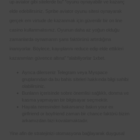
up aviator gibi sitelerde bu” “oyunu oynayabilir ve kazanç
elde edebilirsiniz. Spribe aviator oyunu sitesi oynayarak
gerçek em virtude de kazanmak için güvenilir bir on line
casino kullanmalısınız. Oyunun daha az yoğun olduğu
zamanlarda oynamanın şans faktörünü artırdığına
inanıyorlar. Böylece, kayıplarını reduce edip elde ettikleri
kazanımları güvence altına” “alabiliyorlar
1xbet
.
Ayrıca dilerseniz Telegram veya Myspace
gruplarından da bu bahis siteleri hakkında bilgi sahibi
olabilirsiniz.
Bunların içerisinde sobre önemlisi sağlıklı, donma ve
kasma yapmayan bir bilgisayar seçmektir.
Hayata neresinden bakarsanız bakın your ex
girlfriend or boyfriend zaman bir chance faktörü bizim
arkamızdan bizi kovalamaktadır.
Yine afin de stratejinizi otomasyona bağlayarak duygusal