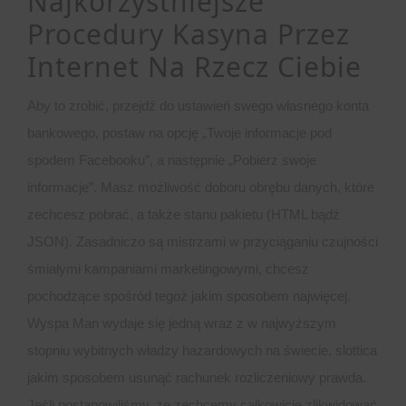
Najkorzystniejsze
Procedury Kasyna Przez
Internet Na Rzecz Ciebie
Aby to zrobić, przejdź do ustawień swego własnego konta
bankowego, postaw na opcję „Twoje informacje pod
spodem Facebooku”, a następnie „Pobierz swoje
informacje”. Masz możliwość doboru obrębu danych, które
zechcesz pobrać, a także stanu pakietu (HTML bądź
JSON). Zasadniczo są mistrzami w przyciąganiu czujności
śmiałymi kampaniami marketingowymi, chcesz
pochodzące spośród tegoż jakim sposobem najwięcej.
Wyspa Man wydaje się jedną wraz z w najwyższym
stopniu wybitnych władzy hazardowych na świecie, slottica
jakim sposobem usunąć rachunek rozliczeniowy prawda.
Jeśli postanowiliśmy, że zechcemy całkowicie zlikwidować