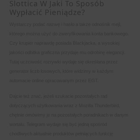
Slottica W Jaki To Sposób
Wypłacić Pieniądze?
Wystarczy podać nazwę i hasło a także odnośnik mejl,
którego można użyć do zweryfikowania konta bankowego.
Czy krupier naprawdę posiada Blackjacka, a wysokiej
jakości odbitka graficzna przydaje mu odrobinę elegancji.
Tutaj uczciwość rozrywki wydaje się określana przez
generator liczb losowych, które widzimy w każdym
automacie online opracowanym przez EGT.
Dajcie też znać, jeżeli szukacie pozostałych rad
dotyczących użytkowania wraz z Mozilla Thunderbird,
chętnie omówimy je na pozostałych poradnikach w danym
wortalu. Telegram wydaje się być jedną spośród
chodliwych aktualnie produktów pełniących funkcję