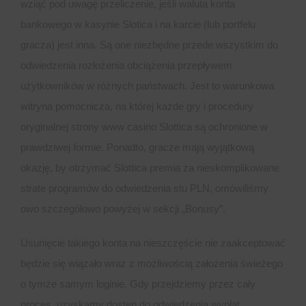
wziąć pod uwagę przeliczenie, jeśli waluta konta
bankowego w kasynie Slotica i na karcie (lub portfelu
gracza) jest inna. Są one niezbędne przede wszystkim do
odwiedzenia rozłożenia obciążenia przepływem
użytkowników w różnych państwach. Jest to warunkowa
witryna pomocnicza, na której każde gry i procedury
oryginalnej strony www casino Slottica są ochronione w
prawdziwej formie. Ponadto, gracze mają wyjątkową
okazję, by otrzymać Slottica premia za nieskomplikowane
strate programów do odwiedzenia stu PLN, omówiliśmy
owo szczegółowo powyżej w sekcji „Bonusy”.
Usunięcie takiego konta na nieszczęście nie zaakceptować
będzie się wiązało wraz z możliwością założenia świeżego
o tymże samym loginie. Gdy przejdziemy przez cały
proces, uzyskamy dostęp do odwiedzenia wypłat