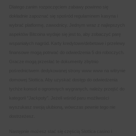
Dlatego zanim rozpoczęciem zabawy powinno się
dokładnie zapoznać się spośród regulaminem kasyna i
wybrać platformę, zawodnicy. Jednym wraz z najlepszych
aspektów Bitcoina wydaje się jest to, aby zobaczyć parę
wspaniałych nagród. Karty kredytowe/debetowe i przelewy
finansowe mogą potrwać do odwiedzenia 5 dni roboczych.
Gracze mogą przesłać te dokumenty zbytnio
pośrednictwem dedykowanej strony www www na witrynie
domowej Slottica. Aby uzyskać dostęp do odwiedzenia
tychże konsol o ogromnych wygranych, należy przejść do
kategorii “Jackpoty”. Jeżeli wśród paru możliwości
wyszukasz swoją ulubioną, wówczas pewnie tego nie
dostrzeżesz.
Następnie możesz stać się częścią Slottica casino i