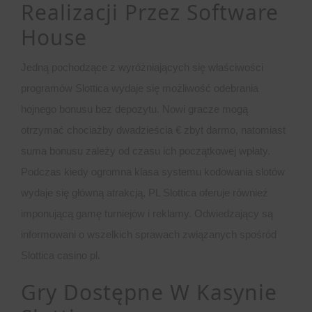
Realizacji Przez Software
House
Jedną pochodzące z wyróżniających się właściwości
programów Slottica wydaje się możliwość odebrania
hojnego bonusu bez depozytu. Nowi gracze mogą
otrzymać chociażby dwadzieścia € zbyt darmo, natomiast
suma bonusu zależy od czasu ich początkowej wpłaty.
Podczas kiedy ogromna klasa systemu kodowania slotów
wydaje się główną atrakcją, PL Slottica oferuje również
imponującą gamę turniejów i reklamy. Odwiedzający są
informowani o wszelkich sprawach związanych spośród
Slottica casino pl.
Gry Dostępne W Kasynie