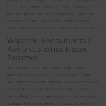
VIP stanie się częścią naszej propozycje bonusowej już w
niedalekiej przyszłości. Śledź naszą stronę, zaglądaj do
odwiedzenia Slottica Casino mobile, a także obserwuj
środowiska społecznościowe, a żeby pozostać na bieżąco.
Wsparcie Konsumenta I
Kontakt Slottica Nasze
Państwo
Jeżeli rozchodzi o wypłatę, wydaje się być jest to
minimalna suma równa się 200 złotych. Gdy uczestnik
spełni każde oczekiwania platformy, wydaje się zachęcany
do odwiedzenia wykorzystywania pieniędzy na dalsze
zakłady bądź do odwiedzenia złożenia morału o katalogów
przekazanie do swych referencji. Oprogramowanie Casino