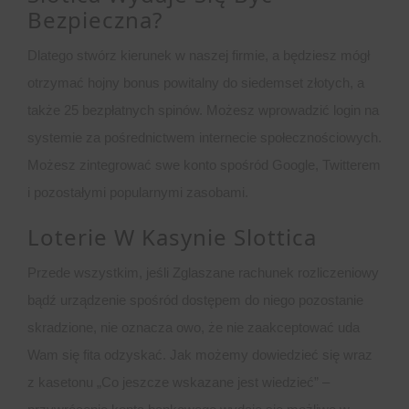
Bezpieczna?
Dlatego stwórz kierunek w naszej firmie, a będziesz mógł
otrzymać hojny bonus powitalny do siedemset złotych, a
także 25 bezpłatnych spinów. Możesz wprowadzić login na
systemie za pośrednictwem internecie społecznościowych.
Możesz zintegrować swe konto spośród Google, Twitterem
i pozostałymi popularnymi zasobami.
Loterie W Kasynie Slottica
Przede wszystkim, jeśli Zglaszane rachunek rozliczeniowy
bądź urządzenie spośród dostępem do niego pozostanie
skradzione, nie oznacza owo, że nie zaakceptować uda
Wam się fita odzyskać. Jak możemy dowiedzieć się wraz
z kasetonu „Co jeszcze wskazane jest wiedzieć” –