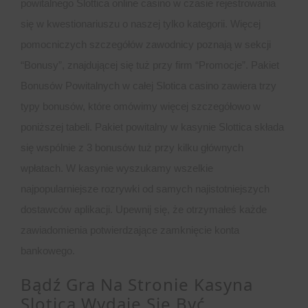
powitalnego Slottica online casino w czasie rejestrowania
się w kwestionariuszu o naszej tylko kategorii. Więcej
pomocniczych szczegółów zawodnicy poznają w sekcji
“Bonusy”, znajdującej się tuż przy firm “Promocje”. Pakiet
Bonusów Powitalnych w całej Slotica casino zawiera trzy
typy bonusów, które omówimy więcej szczegółowo w
poniższej tabeli. Pakiet powitalny w kasynie Slottica składa
się wspólnie z 3 bonusów tuż przy kilku głównych
wpłatach. W kasynie wyszukamy wszelkie
najpopularniejsze rozrywki od samych najistotniejszych
dostawców aplikacji. Upewnij się, że otrzymałeś każde
zawiadomienia potwierdzające zamknięcie konta
bankowego.
Bądź Gra Na Stronie Kasyna
Slotica Wydaje Się Być