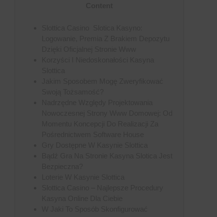
Content
Slottica Casino ️ Slotica Kasyno:
Logowanie, Premia Z Brakiem Depozytu
Dzięki Oficjalnej Stronie Www
Korzyści I Niedoskonałości Kasyna
Slottica
Jakim Sposobem Mogę Zweryfikować
Swoją Tożsamość?
Nadrzędne Względy Projektowania
Nowoczesnej Strony Www Domowej: Od
Momentu Koncepcji Do Realizacji Za
Pośrednictwem Software House
Gry Dostępne W Kasynie Slottica
Bądź Gra Na Stronie Kasyna Slotica Jest
Bezpieczna?
Loterie W Kasynie Slottica
Slottica Casino – Najlepsze Procedury
Kasyna Online Dla Ciebie
W Jaki To Sposób Skonfigurować