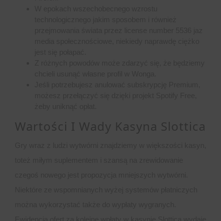
W epokach wszechobecnego wzrostu
technologicznego jakim sposobem i również
przejmowania świata przez license number 5536 jaz
media społecznościowe, niekiedy naprawdę ciężko
jest się połapać.
Z różnych powodów może zdarzyć się, że będziemy
chcieli usunąć własne profil w Wonga.
Jeśli potrzebujesz anulować subskrypcję Premium,
możesz przełączyć się dzięki projekt Spotify Free,
żeby uniknąć opłat.
Wartości I Wady Kasyna Slottica
Gry wraz z ludzi wytwórni znajdziemy w większości kasyn,
toteż miłym suplementem i szansą na zrewidowanie
czegoś nowego jest propozycja mniejszych wytwórni.
Niektóre ze wspomnianych wyżej systemów płatniczych
można wykorzystać także do wypłaty wygranych.
Ewidencja ofert za kolejne wpłaty w kasynie Slottica wydaje