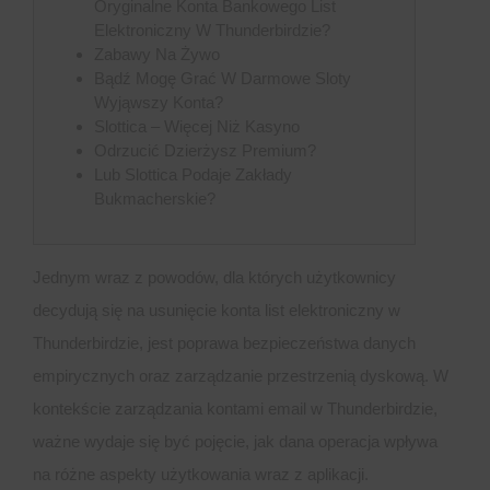
Oryginalne Konta Bankowego List
Elektroniczny W Thunderbirdzie?
Zabawy Na Żywo
Bądź Mogę Grać W Darmowe Sloty
Wyjąwszy Konta?
Slottica – Więcej Niż Kasyno
Odrzucić Dzierżysz Premium?
Lub Slottica Podaje Zakłady
Bukmacherskie?
Jednym wraz z powodów, dla których użytkownicy
decydują się na usunięcie konta list elektroniczny w
Thunderbirdzie, jest poprawa bezpieczeństwa danych
empirycznych oraz zarządzanie przestrzenią dyskową. W
kontekście zarządzania kontami email w Thunderbirdzie,
ważne wydaje się być pojęcie, jak dana operacja wpływa
na różne aspekty użytkowania wraz z aplikacji.