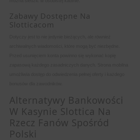
można śledzić w osobistej kabinie.
Zabawy Dostępne Na
Slotticacom
Dotyczy jest to nie jedynie bieżących, ale również
archiwalnych wiadomości, które mogą być niezbędne.
Przed usunięciem konta powinno się wykonać kopię
zapasową każdego zasadniczych danych. Strona mobilna
umożliwia dostęp do odwiedzenia pełnej oferty i każdego
bonusów dla zawodników.
Alternatywy Bankowości
W Kasynie Slottica Na
Rzecz Fanów Spośród
Polski